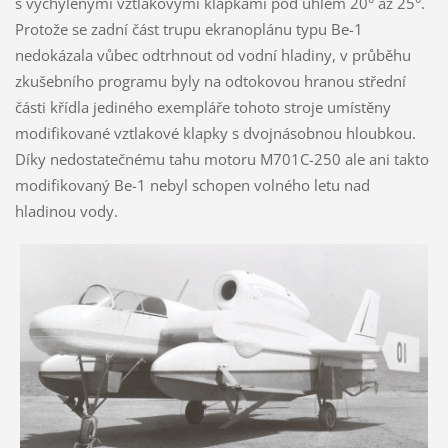
s vychýlenými vztlakovými klapkami pod úhlem 20° až 25°.
Protože se zadní část trupu ekranoplánu typu Be-1
nedokázala vůbec odtrhnout od vodní hladiny, v průběhu
zkušebního programu byly na odtokovou hranou střední
části křídla jediného exempláře tohoto stroje umístěny
modifikované vztlakové klapky s dvojnásobnou hloubkou.
Díky nedostatečnému tahu motoru M701C-250 ale ani takto
modifikovaný Be-1 nebyl schopen volného letu nad
hladinou vody.