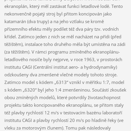
ekranoplán, který měl zastávat funkci letadlové lodě. Tento
nekonvenčně pojatý stroj byl přitom koncipován jako
katamarán (dva trupy) a na jeho vztlaku se kromě
přízemního efektu měly podílet též dva páry tzv. vodních
křídel. Zatímco jeden z nich se měl nacházet na přídi (před
těžištěm), instalace toho druhého měla být umístěna na zádi
(za těžištěm). V rámci programu zmíněného ekranoplánu-
letadlového nosiče byly nejprve, v roce 1963, v prostorách
institutu CAGI (Centrální institut aero- a hydrodynamiky)
odzkoušeny dva zmenšené vlečné modely tohoto stroje.
Zatímco model s kódem „6313“ vznikl v měřítku 1:7, model
s kódem „6320“ byl jeho 1:4 zmenšeninou. Součástí zkoušek
obou zmíněných modelů, které potvrdily životaschopnost
projektu takto koncipovaného ekranoplánu, se přitom staly
též plavby rychlostí 12 m/s v testovacím bazénu laboratoří
institutu CAGI a plavby rychlostí 20 m/s po hladině řeky (ve
vleku za motorovým člunem). Tomu pak následovaly