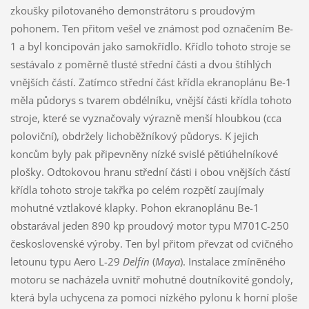
zkoušky pilotovaného demonstrátoru s proudovým
pohonem. Ten přitom vešel ve známost pod označením Be-
1 a byl koncipován jako samokřídlo. Křídlo tohoto stroje se
sestávalo z poměrně tlusté střední části a dvou štíhlých
vnějších částí. Zatímco střední část křídla ekranoplánu Be-1
měla půdorys s tvarem obdélníku, vnější části křídla tohoto
stroje, které se vyznačovaly výrazně menší hloubkou (cca
poloviční), obdržely lichoběžníkový půdorys. K jejich
koncům byly pak připevněny nízké svislé pětiúhelníkové
plošky. Odtokovou hranu střední části i obou vnějších částí
křídla tohoto stroje takřka po celém rozpětí zaujímaly
mohutné vztlakové klapky. Pohon ekranoplánu Be-1
obstarával jeden 890 kp proudový motor typu M701C-250
československé výroby. Ten byl přitom převzat od cvičného
letounu typu Aero L-29
Delfín
(
Maya
). Instalace zmíněného
motoru se nacházela uvnitř mohutné doutníkovité gondoly,
která byla uchycena za pomoci nízkého pylonu k horní ploše