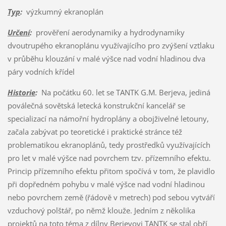
Typ
:
výzkumný ekranoplán
Určení
:
prověření aerodynamiky a hydrodynamiky
dvoutrupého ekranoplánu využívajícího pro zvýšení vztlaku
v průběhu klouzání v malé výšce nad vodní hladinou dva
páry vodních křídel
Historie
:
Na počátku 60. let se TANTK G.M. Berjeva, jediná
poválečná sovětská letecká konstrukční kancelář se
specializací na námořní hydroplány a obojživelné letouny,
začala zabývat po teoretické i praktické stránce též
problematikou ekranoplánů, tedy prostředků využívajících
pro let v malé výšce nad povrchem tzv. přízemního efektu.
Princip přízemního efektu přitom spočívá v tom, že plavidlo
při dopředném pohybu v malé výšce nad vodní hladinou
nebo povrchem země (řádově v metrech) pod sebou vytváří
vzduchový polštář, po němž klouže. Jedním z několika
projektů na toto téma z dílny Berjevovi TANTK se stal obří