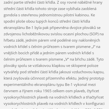
zadní partie střední části křídla. Z osy rovné náběžné hrany
střední části křídla tohoto stroje zase vybíhala zaoblená
gondola s otevřenou jednomístnou pilotní kabinou. Ke
spodní ploše obou tupých konců střední části křídla
ekranoplánu Be-1 byla pak připevněna dvojice plováků se
zdvojenou lichoběžníkovou svislou ocasní plochou (SOP) na
hřbetu zádě, jedním párem vně podélné osy nakloněných
vodních křídel s čelním průřezem s tvarem písmene „I“ na
vnějších bocích přídě a jedním párem vodních křídel s
čelním průřezem s tvarem písmene „V“ na břichu zádě. Tyto
plováky spolu se vztlakovou klapkou ve sklopené poloze
vytvářely pod střední částí křídla jakousi vzduchovou kapsu,
která zvyšovala účinnost přízemního efektu. Jediný prototyp
experimentálního ekranoplánu typu Be-1 vykonal mezi
červnem a říjnem roku 1965 celkem osm plaveb, čtyřicet
vysokorychlostních plaveb na vodních křídlech a třiačtyřicet
vysokorychlostních plaveb na vodních křídlech v konfiguraci