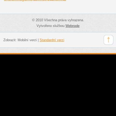
© 2010 Všechna práva vyhrazena.
Vytvořeno službou
Webnode
Zobrazit:
Mobilní verzi
|
Standardní verzi