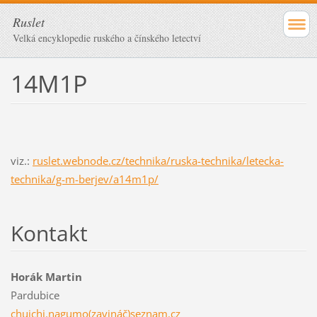
Ruslet
Velká encyklopedie ruského a čínského letectví
14M1P
viz.:
ruslet.webnode.cz/technika/ruska-technika/letecka-
technika/g-m-berjev/a14m1p/
Kontakt
Horák Martin
Pardubice
chuichi.nagumo(zavináč)seznam.cz