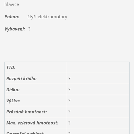
hlavice
Pohon:
čtyři elektromotory
Vybavení:
?
TTD:
Rozpětí křídla:
?
Délka:
?
Výška:
?
Prázdná hmotnost:
?
Max. vzletová hmotnost:
?
Operační rychlost:
?