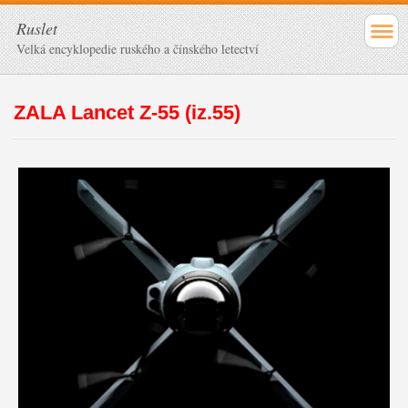
Ruslet
Velká encyklopedie ruského a čínského letectví
ZALA Lancet Z-55 (iz.55)