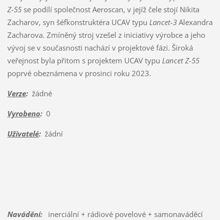
Z-55
se podílí společnost Aeroscan, v jejíž čele stojí Nikita
Zacharov, syn šéfkonstruktéra UCAV typu
Lancet-3
Alexandra
Zacharova. Zmíněný stroj vzešel z iniciativy výrobce a jeho
vývoj se v současnosti nachází v projektové fázi. Široká
veřejnost byla přitom s projektem UCAV typu
Lancet Z-55
poprvé obeznámena v prosinci roku 2023.
Verze
:
žádné
Vyrobeno
:
0
Uživatelé
:
žádní
Navádění:
inerciální + rádiové povelové + samonaváděcí