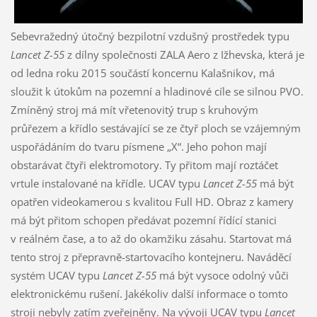
Sebevražedný útočný bezpilotní vzdušný prostředek typu
Lancet Z-55
z dílny společnosti ZALA Aero z Ižhevska, která je
od ledna roku 2015 součástí koncernu Kalašnikov, má
sloužit k útokům na pozemní a hladinové cíle se silnou PVO.
Zmíněný stroj má mít vřetenovitý trup s kruhovým
průřezem a křídlo sestávající se ze čtyř ploch se vzájemným
uspořádáním do tvaru písmene „X“. Jeho pohon mají
obstarávat čtyři elektromotory. Ty přitom mají roztáčet
vrtule instalované na křídle. UCAV typu
Lancet Z-55
má být
opatřen videokamerou s kvalitou Full HD. Obraz z kamery
má být přitom schopen předávat pozemní řídící stanici
v reálném čase, a to až do okamžiku zásahu. Startovat má
tento stroj z přepravně-startovacího kontejneru. Naváděcí
systém UCAV typu
Lancet Z-55
má být vysoce odolný vůči
elektronickému rušení. Jakékoliv další informace o tomto
stroji nebyly zatím zveřejněny. Na vývoji UCAV typu
Lancet