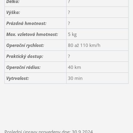
Délka:
?
Výška:
?
Prázdná hmotnost:
?
Max. vzletová hmotnost:
5 kg
Operační rychlost:
80 až 110 km/h
Praktický dostup:
?
Operační rádius:
40 km
Vytrvalost:
30 min
Poslední úpravy provedeny dne: 30.9.2024