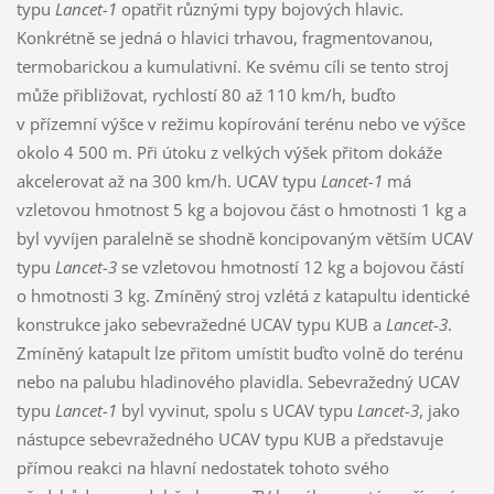
typu
Lancet-1
opatřit různými typy bojových hlavic.
Konkrétně se jedná o hlavici trhavou, fragmentovanou,
termobarickou a kumulativní. Ke svému cíli se tento stroj
může přibližovat, rychlostí 80 až 110 km/h, buďto
v přízemní výšce v režimu kopírování terénu nebo ve výšce
okolo 4 500 m. Při útoku z velkých výšek přitom dokáže
akcelerovat až na 300 km/h. UCAV typu
Lancet-1
má
vzletovou hmotnost 5 kg a bojovou část o hmotnosti 1 kg a
byl vyvíjen paralelně se shodně koncipovaným větším UCAV
typu
Lancet-3
se vzletovou hmotností 12 kg a bojovou částí
o hmotnosti 3 kg. Zmíněný stroj vzlétá z katapultu identické
konstrukce jako sebevražedné UCAV typu KUB a
Lancet-3
.
Zmíněný katapult lze přitom umístit buďto volně do terénu
nebo na palubu hladinového plavidla. Sebevražedný UCAV
typu
Lancet-1
byl vyvinut, spolu s UCAV typu
Lancet-3
, jako
nástupce sebevražedného UCAV typu KUB a představuje
přímou reakci na hlavní nedostatek tohoto svého