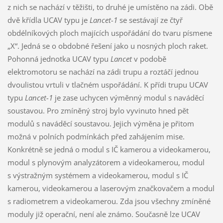
z nich se nachází v těžišti, to druhé je umístěno na zádi. Obě
dvě křídla UCAV typu je
Lancet-1
se sestávají ze čtyř
obdélníkových ploch majících uspořádání do tvaru písmene
„X“. Jedná se o obdobné řešení jako u nosných ploch raket.
Pohonná jednotka UCAV typu
Lancet
v podobě
elektromotoru se nachází na zádi trupu a roztáčí jednou
dvoulistou vrtuli v tlačném uspořádání. K přídi trupu UCAV
typu
Lancet-1
je zase uchycen výměnný modul s naváděcí
soustavou. Pro zmíněný stroj bylo vyvinuto hned pět
modulů s naváděcí soustavou. Jejich výměna je přitom
možná v polních podmínkách před zahájením mise.
Konkrétně se jedná o modul s IČ kamerou a videokamerou,
modul s plynovým analyzátorem a videokamerou, modul
s výstražným systémem a videokamerou, modul s IČ
kamerou, videokamerou a laserovým značkovačem a modul
s radiometrem a videokamerou. Zda jsou všechny zmíněné
moduly již operační, není ale známo. Současně lze UCAV