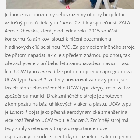
Jednorázově použitelný sebevražedný útočný bezpilotní
vzdušný prostředek typu
Lancet-1
z dílny společnosti ZALA
Aero z Ižhevska, která je od ledna roku 2015 součástí
koncernu Kalašnikov, slouží k ničení pozemních a
hladinových cílů se silnou PVO. Za pomoci zmíněného stroje
lze přitom napadat jak cíle s předem známou polohou, tak i
cíle zachycené v průběhu letu samonaváděcí hlavicí. Trasu
letu UCAV typu
Lancet-1
lze přitom dopředu naprogramovat.
UCAV typu
Lancet-1
lze tedy považovat za ruský protějšek
izraelského sebevražedného UCAV typu
Harpy
, resp. za tzv.
zpožděnou munici. Drak zmíněného stroje je zhotoven
z kompozitu na bázi uhlíkových vláken a plastu. UCAV typu
je
Lancet-1
pojat jako přesná aerodynamická zmenšenina
více rozšířeného UCAV typu je
Lancet-3
. Zmínněý stroj má
tedy štíhlý vřetenovitý trup a dvojici tandemově
uspořádaných křídel s identickým rozpětím. Zatímco jedno