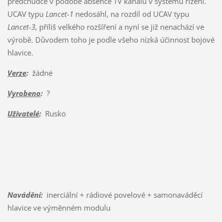
předchůdce v podobě absence TV kanálu v systému řízení.
UCAV typu
Lancet-1
nedosáhl, na rozdíl od UCAV typu
Lancet-3
, příliš velkého rozšíření a nyní se již nenachází ve
výrobě. Důvodem toho je podle všeho nízká účinnost bojové
hlavice.
Verze
:
žádné
Vyrobeno
:
?
Uživatelé
:
Rusko
Navádění:
inerciální + rádiové povelové + samonaváděcí
hlavice ve výměnném modulu