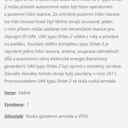
2
může působit autonomně nebo být řízen operátorem
z pozemní řídící stanice. Ze zmíněné pozemní řídící stanice
lze řídit činnost hned čtyř těchto strojů současně. Jeden
z nich přitom může zastávat roli retranslační stanice pro
zbývající tři UAV. UAV typu
Orlan-2
vzlétá z ruky a přistává
na padáku. Součástí celého komplexu typu
Orlan-2
je
nejméně jedna řídící stanice, anténa, souprava náhradních
dílů a autonomní zdroj elektrické energie (benzínový
generátor). UAV typu
Orlan-2
byl vyvinit z iniciativy výrobce.
Závodní zkoušky tohoto stroje byly završeny v roce 2011.
Provozovatelem UAV typu
Orlan-2
se stala ruská armáda.
Verze
:
žádné
Vyrobeno
:
?
Uživatelé
:
Rusko (pozemní armáda a VDV)