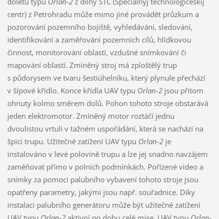
doletu typu
Orlan-2
z dílny STC (Specialnyj technologičeskij
centr) z Petrohradu může mimo jiné provádět průzkum a
pozorování pozemního bojiště, vyhledávání, sledování,
identifikování a zaměřování pozemních cílů, hlídkovou
činnost, monitorování oblastí, vzdušné snímkování či
mapování oblastí. Zmíněný stroj má zploštělý trup
s půdorysem ve tvaru šestiúhelníku, který plynule přechází
v šípové křídlo. Konce křídla UAV typu
Orlan-2
jsou přitom
ohnuty kolmo směrem dolů. Pohon tohoto stroje obstarává
jeden elektromotor. Zmíněný motor roztáčí jednu
dvoulistou vrtuli v tažném uspořádání, která se nachází na
špici trupu. Užitečné zatížení UAV typu
Orlan-2
je
instalováno v levé polovině trupu a lze jej snadno navzájem
zaměňovat přímo v polních podmínkách. Pořízené video a
snímky za pomoci palubního vybavení tohoto stroje jsou
opatřeny parametry, jakými jsou např. souřadnice. Díky
instalaci palubního generátoru může být užitečné zatížení
UAV typu
Orlan-2
aktivní po dobu celé mise. UAV typu
Orlan-