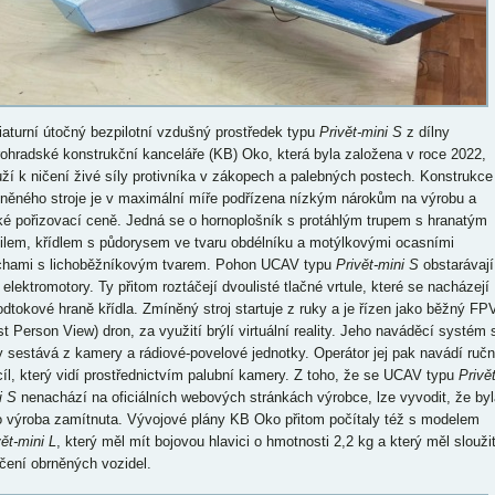
iaturní útočný bezpilotní vzdušný prostředek typu
Privět-mini S
z dílny
rohradské konstrukční kanceláře (KB) Oko, která byla založena v roce 2022,
uží k ničení živé síly protivníka v zákopech a palebných postech. Konstrukce
něného stroje je v maximální míře podřízena nízkým nárokům na výrobu a
ké pořizovací ceně. Jedná se o hornoplošník s protáhlým trupem s hranatým
filem, křídlem s půdorysem ve tvaru obdélníku a motýlkovými ocasními
chami s lichoběžníkovým tvarem. Pohon UCAV typu
Privět-mini S
obstarávají
 elektromotory. Ty přitom roztáčejí dvoulisté tlačné vrtule, které se nacházejí
odtokové hraně křídla. Zmíněný stroj startuje z ruky a je řízen jako běžný FP
rst Person View) dron, za využití brýlí virtuální reality. Jeho naváděcí systém 
y sestává z kamery a rádiové-povelové jednotky. Operátor jej pak navádí ruč
cíl, který vidí prostřednictvím palubní kamery. Z toho, že se UCAV typu
Privět
i S
nenachází na oficiálních webových stránkách výrobce, lze vyvodit, že byl
o výroba zamítnuta. Vývojové plány KB Oko přitom počítaly též s modelem
ět-mini L
, který měl mít bojovou hlavici o hmotnosti 2,2 kg a který měl slouži
ičení obrněných vozidel.