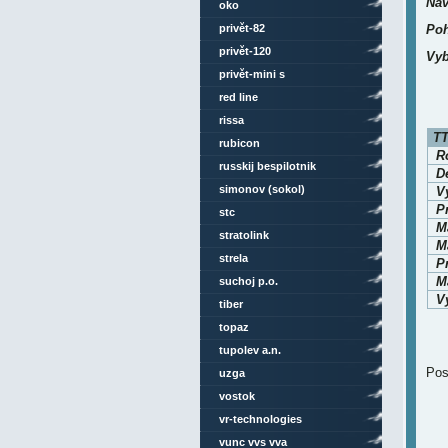
Nav
oko
privět-82
Poh
privět-120
Vyb
privět-mini s
red line
rissa
TT
rubicon
Ro
russkij bespilotnik
D
simonov (sokol)
V
P
stc
M
stratolink
Ma
strela
P
Ma
suchoj p.o.
Vy
tiber
topaz
tupolev a.n.
Pos
uzga
vostok
vr-technologies
vunc vvs vva