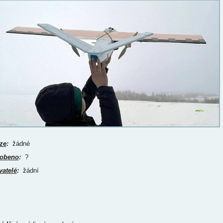
ze
:
žádné
obeno
:
?
vatelé
:
žádní