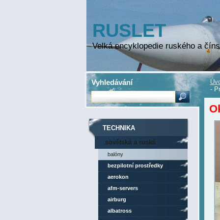
RUSLET
Velká encyklopedie ruského a číns
Vyhledávání
Úvo
-
Pr
O
TECHNIKA
sovětská a ruská
technika
balóny
bezpilotní prostředky
aerokon
afm-servers
airburg
albatross