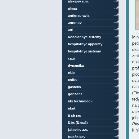
alexejev s.m.
almaz
antigrad-avia
antonov
atri
Min
aviacionnye sistemy
pet
bespilotnye apparaty
slo
bespilotnye sistemy
zmí
cagi
níz
dynamika
pro
ekip
plo
eniks
dva
na 
gastello
(Fi
gorizont
ted
ids technologii
na 
irkut
min
it sb ras
jeh
ižbs (ižmaš)
Priv
jakovlev a.s.
k n
kalašnikov