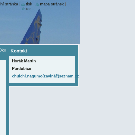
ní stránka
|
tisk
|
mapa stránek
|
rss
Oko
Kontakt
Horák Martin
Pardubice
chuichi.nagumo(zavináč)seznam.cz