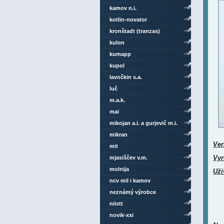
kamov n.i.
kotlin-novator
kronštadt (tranzas)
kulon
kumapp
kupol
lavočkin s.a.
luč
m.a.k.
mai
mikojan a.i. a gurjevič m.i.
mikran
Ver
mit
Vyr
mjasiščev v.m.
molnija
Uži
ncv mil i kamov
neznámý výrobce
niistt
novik-xxi