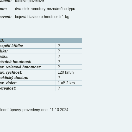
ádění:
rádiové povelové
on:
dva elektromotory neznámého typu
avení:
bojová hlavice o hmotnosti 1 kg
D:
zpětí křídla:
?
élka:
?
ýška:
?
rázdná hmotnost:
?
ax. vzletová hmotnost:
?
x. rychlost:
120 km/h
raktický dostup:
?
x. dolet:
1 až 2 km
trvalost:
?
lední úpravy provedeny dne: 11.10.2024