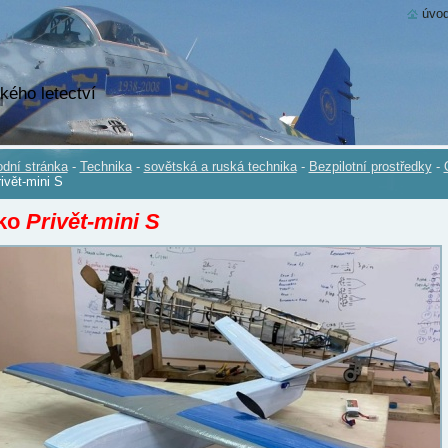
úvod
kého letectví
dní stránka
-
Technika
-
sovětská a ruská technika
-
Bezpilotní prostředky
-
ivět-mini S
ko
Privět-mini S