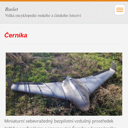
Ruslet
Velká encyklopedie ruského a čínského letectví
Černika
Miniaturní sebevražedný bezpilotní vzdušný prostředek