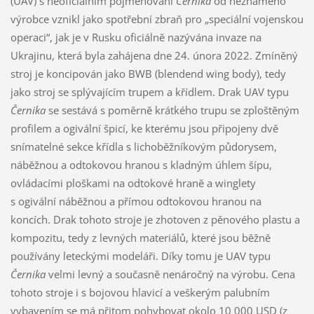
(UAV) s neoficiálním pojmenování
Černika
od neznámého
výrobce vznikl jako spotřební zbraň pro „speciální vojenskou
operaci“, jak je v Rusku oficiálně nazývána invaze na
Ukrajinu, která byla zahájena dne 24. února 2022. Zmíněný
stroj je koncipován jako BWB (blendend wing body), tedy
jako stroj se splývajícím trupem a křídlem. Drak UAV typu
Černika
se sestává s poměrně krátkého trupu se zploštěným
profilem a ogivální špicí, ke kterému jsou připojeny dvě
snímatelné sekce křídla s lichoběžníkovým půdorysem,
náběžnou a odtokovou hranou s kladným úhlem šípu,
ovládacími ploškami na odtokové hraně a winglety
s ogivální náběžnou a přímou odtokovou hranou na
koncích. Drak tohoto stroje je zhotoven z pěnového plastu a
kompozitu, tedy z levných materiálů, které jsou běžně
používány leteckými modeláři. Díky tomu je UAV typu
Černika
velmi levný a současně nenáročný na výrobu. Cena
tohoto stroje i s bojovou hlavicí a veškerým palubním
vybavením se má přitom pohybovat okolo 10 000 USD (z