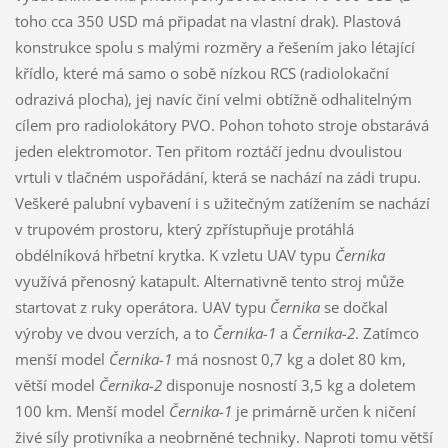
toho cca 350 USD má připadat na vlastní drak). Plastová
konstrukce spolu s malými rozměry a řešením jako létající
křídlo, které má samo o sobě nízkou RCS (radiolokační
odrazivá plocha), jej navíc činí velmi obtížně odhalitelným
cílem pro radiolokátory PVO. Pohon tohoto stroje obstarává
jeden elektromotor. Ten přitom roztáčí jednu dvoulistou
vrtuli v tlačném uspořádání, která se nachází na zádi trupu.
Veškeré palubní vybavení i s užitečným zatížením se nachází
v trupovém prostoru, který zpřístupňuje protáhlá
obdélníková hřbetní krytka. K vzletu UAV typu
Černika
využívá přenosný katapult. Alternativně tento stroj může
startovat z ruky operátora. UAV typu
Černika
se dočkal
výroby ve dvou verzích, a to
Černika-1
a
Černika-2
. Zatímco
menší model
Černika-1
má nosnost 0,7 kg a dolet 80 km,
větší model
Černika-2
disponuje nosností 3,5 kg a doletem
100 km. Menší model
Černika-1
je primárně určen k ničení
živé síly protivníka a neobrněné techniky. Naproti tomu větší