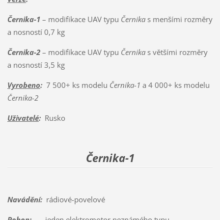
Černika-1
– modifikace UAV typu
Černika
s menšími rozměry
a nosností 0,7 kg
Černika-2
– modifikace UAV typu
Černika
s většími rozměry
a nosností 3,5 kg
Vyrobeno
:
7 500+ ks modelu
Černika-1
a 4 000+ ks modelu
Černika-2
Uživatelé
:
Rusko
Černika-1
Navádění:
rádiové-povelové
Pohon:
jeden elektromotor neznámého typu