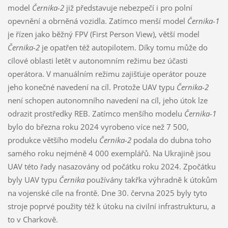
model
Černika-2
již představuje nebezpečí i pro polní
opevnění a obrněná vozidla. Zatímco menší model
Černika-1
je řízen jako běžný FPV (First Person View), větší model
Černika-2
je opatřen též autopilotem. Díky tomu může do
cílové oblasti letět v autonomním režimu bez účasti
operátora. V manuálním režimu zajišťuje operátor pouze
jeho konečné navedení na cíl. Protože UAV typu
Černika-2
není schopen autonomního navedení na cíl, jeho útok lze
odrazit prostředky REB. Zatímco menšího modelu
Černika-1
bylo do března roku 2024 vyrobeno více než 7 500,
produkce většího modelu
Černika-2
podala do dubna toho
samého roku nejméně 4 000 exemplářů. Na Ukrajině jsou
UAV této řady nasazovány od počátku roku 2024. Zpočátku
byly UAV typu
Černika
používány takřka výhradně k útokům
na vojenské cíle na frontě. Dne 30. června 2025 byly tyto
stroje poprvé použity též k útoku na civilní infrastrukturu, a
to v Charkově.