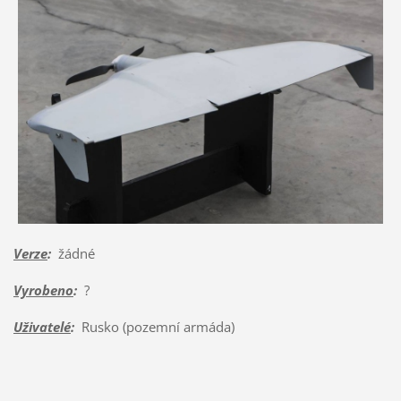
Verze
:
žádné
Vyrobeno
:
?
Uživatelé
:
Rusko (pozemní armáda)