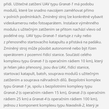
přídi. Užitečné zatížení UAV typu
Granat-1
má podobu
modulů, které lze snadno navzájem zaměňovat přímo
v polních podmínkách. Zmíněný stroj lze konkrétně vybavit
videokamerou nebo fotoaparátem. Instalace výměnného
modulu s užitečným zatížením se přitom nachází vlevo od
podélné osy. UAV typu
Granat-1
startuje z ruky nebo
z přenosného startovacího katapultu a přistává na padáku.
Zmíněný stroj může působit autonomně nebo být řízen
operátorem z pozemní řídící stanice. Součástí celého
komplexu typu
Granat-1
(s operačním rádiem 10 km), který
je řešen jako přenosný, jsou dva UAV, řídící stanice,
startovací katapult, batoh, souprava modulů s užitečným
zatížením a souprava náhradních dílů. Bezpilotní komplex
typu
Granat-1
je, spolu s bezpilotními komplexy typu
Granat-2
(s operačním rádiem 15 km),
Granat-3
(s operačním
rádiem 25 km) a
Granat-4
(s operačním rádiem 100 km),
jednou z komponent komplexu typu
Navodnik-2
, který je