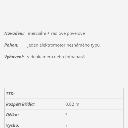
Navádění:
inerciální + rádiové povelové
Pohon:
jeden elektromotor neznámého typu
Vybavení:
videokamera nebo fotoaparát
TTD:
Rozpětí křídla:
0,82 m
Délka:
?
Výška:
?