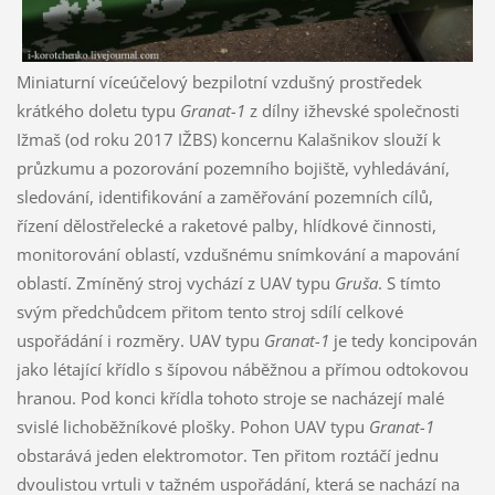
Miniaturní víceúčelový bezpilotní vzdušný prostředek
krátkého doletu typu
Granat-1
z dílny ižhevské společnosti
Ižmaš (od roku 2017 IŽBS) koncernu Kalašnikov slouží k
průzkumu a pozorování pozemního bojiště, vyhledávání,
sledování, identifikování a zaměřování pozemních cílů,
řízení dělostřelecké a raketové palby, hlídkové činnosti,
monitorování oblastí, vzdušnému snímkování a mapování
oblastí. Zmíněný stroj vychází z UAV typu
Gruša
. S tímto
svým předchůdcem přitom tento stroj sdílí celkové
uspořádání i rozměry. UAV typu
Granat-1
je tedy koncipován
jako létající křídlo s šípovou náběžnou a přímou odtokovou
hranou. Pod konci křídla tohoto stroje se nacházejí malé
svislé lichoběžníkové plošky. Pohon UAV typu
Granat-1
obstarává jeden elektromotor. Ten přitom roztáčí jednu
dvoulistou vrtuli v tažném uspořádání, která se nachází na