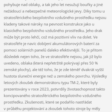
pohybuje nad oblaky, a tak jeho let nesužují bouřky a jiné
nežádoucí a nebezpečné meteorologické jevy. Díky tomu u
stratosférického bezpilotního vzdušného prostředku nejsou
kladeny takové nároky na pevnost konstrukce jako u
klasického bezpilotního vzdušného prostředku. Jeho drak
může být proto lehčí, což má pozitivní vliv na dolet. Ve
stratosféře je navíc dobíjení akumulátorových baterií za
pomoci solárních panelů daleko efektivnější. To je přitom
důsledek nejen toho, že ve stratosféře nejsou, jak již bylo
uvedeno, oblaka (která nepřetržitě pokrývají přes 50 %
zemské plochy), ale též toho, že je zde téměř dvakrát vyšší
hustota sluneční energie než u zemského povrchu. Výsledky
letových zkoušek demonstrátoru typu TM-2, které byly
prezentovány v roce 2023, potvrdily životaschopnost takto
koncipovaného stratosférického bezpilotního vzdušného
prostředku. Zkušenosti, které se podařilo nastřádat
v průběhu projektování a zkoušek tohoto stroje by měly