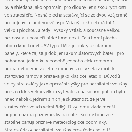
byla shledána jako optimální pro dlouhý let nízkou rychlostí
ve stratosféře. Nosná plocha sestávající se ze dvou vzájemně
propojených tandemově uspořádaných křídel má totiž
velkou plochou, a tedy i vysoký vztlak, a současně velkou
pevnost a tuhost při nízké hmotnosti. Celá horní plocha
obou dvou křídel UAV typu TM-2 je pokryta solárními
panely, které zajišťují dobíjení akumulátorových baterií pro
pohonnou jednotku v podobě jednoho elektromotoru
neznámého typu za letu. Zmíněný stroj vzlétá z mobilní
startovací rampy a přistává jako klasické letadlo. Důvodů
volby stratosféry jako operační výšky pro bezpilotní vzdušný
prostředek s velmi velkou vytrvalostí na solární pohon bylo
hned několik. Jedním z nich je skutečnost, že je ve
stratosféře vzduch velmi řídký. Díky tomu klade menší
odpor, což má pozitivní vliv na dolet. Kromě toho zde
stabilně panují příznivé meteorologické podmínky.
Stratosférický bezpilotní vzdušný prostředek se totiž