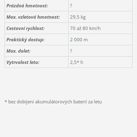
Prázdná hmotnost:
?
Max. vzletová hmotnost:
29,5 kg
Cestovní rychlost:
70 až 80 km/h
Praktický dostup:
2 000 m
Max. dolet:
?
Vytrvalost letu:
2,5* h
* bez dobíjení akumulátorových baterií za letu