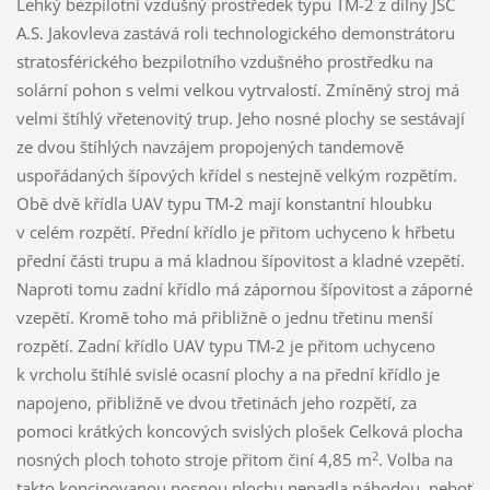
Lehký bezpilotní vzdušný prostředek typu TM-2 z dílny JSC
A.S. Jakovleva zastává roli technologického demonstrátoru
stratosférického bezpilotního vzdušného prostředku na
solární pohon s velmi velkou vytrvalostí. Zmíněný stroj má
velmi štíhlý vřetenovitý trup. Jeho nosné plochy se sestávají
ze dvou štíhlých navzájem propojených tandemově
uspořádaných šípových křídel s nestejně velkým rozpětím.
Obě dvě křídla UAV typu TM-2 mají konstantní hloubku
v celém rozpětí. Přední křídlo je přitom uchyceno k hřbetu
přední části trupu a má kladnou šípovitost a kladné vzepětí.
Naproti tomu zadní křídlo má zápornou šípovitost a záporné
vzepětí. Kromě toho má přibližně o jednu třetinu menší
rozpětí. Zadní křídlo UAV typu TM-2 je přitom uchyceno
k vrcholu štíhlé svislé ocasní plochy a na přední křídlo je
napojeno, přibližně ve dvou třetinách jeho rozpětí, za
pomoci krátkých koncových svislých plošek Celková plocha
2
nosných ploch tohoto stroje přitom činí 4,85 m
. Volba na
takto koncipovanou nosnou plochu nepadla náhodou, neboť