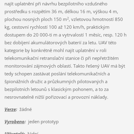
najít uplatnění při návrhu bezpilotního vzdušného
prostředku s rozpětím 36 m, délkou 16 m, výškou 4 m,
2
plochou nosných ploch 150 m
, vzletovou hmotností 850
kg, cestovní rychlostí 100 až 120 km/h, praktickým
dostupem do 20 000-ti m a vytrvalostí 1 měsíc, resp. 120 h
bez dobíjení akumulátorových baterií za letu. UAV této
kategorie by konkrétně mohl najít uplatnění v roli
telekomunikační retranslační stanice či při nepřetržitém
monitorování zájmových oblastí. Takto řešený UAV má být
tedy schopen zastávat poslání telekomunikačních a
špionážních družic a průzkumných pilotovaných a
bezpilotních letounů s klasickým pohonem, a to za
nesrovnatelně nižší pořizovací a provozní náklady.
Verze
:
žádné
Vyrobeno
:
jeden prototyp
Uživatelé
:
žádní