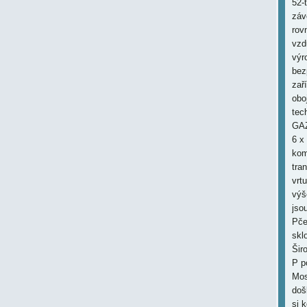
52-
záv
rov
vzd
výr
bez
zař
obo
tec
GAZ
6 x
kom
tra
vrtu
výš
jso
Pče
skl
Šir
P p
Mos
doš
si 