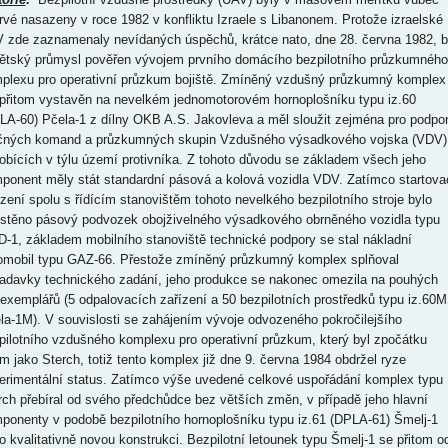
rvé nasazeny v roce 1982 v konfliktu Izraele s Libanonem. Protože izraelské
 zde zaznamenaly nevídaných úspěchů, krátce nato, dne 28. června 1982, b
ětský průmysl pověřen vývojem prvního domácího bezpilotního průzkumného
plexu pro operativní průzkum bojiště. Zmíněný vzdušný průzkumný komplex
 přitom vystavěn na nevelkém jednomotorovém hornoplošníku typu iz.60
LA-60) Pčela-1 z dílny OKB A.S. Jakovleva a měl sloužit zejména pro podpo
čných komand a průzkumných skupin Vzdušného výsadkového vojska (VDV)
obících v týlu území protivníka. Z tohoto důvodu se základem všech jeho
ponent měly stát standardní pásová a kolová vozidla VDV. Zatímco startova
ízení spolu s řídícím stanovištěm tohoto nevelkého bezpilotního stroje bylo
stěno pásový podvozek obojživelného výsadkového obrněného vozidla typu
-1, základem mobilního stanoviště technické podpory se stal nákladní
omobil typu GAZ-66. Přestože zmíněný průzkumný komplex splňoval
adavky technického zadání, jeho produkce se nakonec omezila na pouhých
 exemplářů (5 odpalovacích zařízení a 50 bezpilotních prostředků typu iz.60
la-1M). V souvislosti se zahájením vývoje odvozeného pokročilejšího
pilotního vzdušného komplexu pro operativní průzkum, který byl zpočátku
m jako Sterch, totiž tento komplex již dne 9. června 1984 obdržel ryze
erimentální status. Zatímco výše uvedené celkové uspořádání komplex typu
rch přebíral od svého předchůdce bez větších změn, v případě jeho hlavní
ponenty v podobě bezpilotního hornoplošníku typu iz.61 (DPLA-61) Šmelj-1
 o kvalitativně novou konstrukci. Bezpilotní letounek typu Šmelj-1 se přitom o