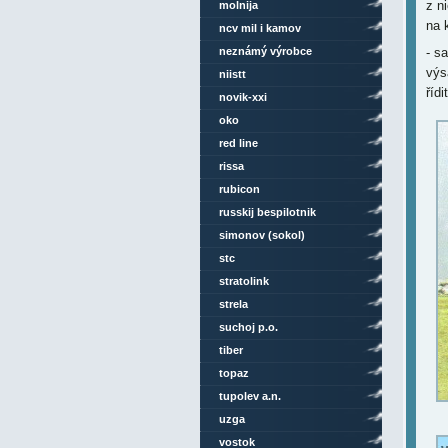
z n
molnija
na 
ncv mil i kamov
neznámý výrobce
- s
výs
niistt
říd
novik-xxi
oko
red line
rissa
rubicon
russkij bespilotnik
simonov (sokol)
stc
stratolink
strela
suchoj p.o.
tiber
topaz
tupolev a.n.
uzga
vostok