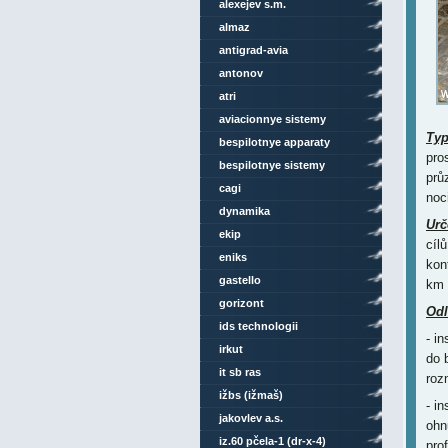
alexejev s.m.
almaz
antigrad-avia
antonov
atri
aviacionnye sistemy
Ty
bespilotnye apparaty
pro
bespilotnye sistemy
prů
cagi
noc
dynamika
Urč
ekip
cíl
eniks
kon
gastello
km 
gorizont
Odl
ids technologii
- i
irkut
do 
it sb ras
roz
ižbs (ižmaš)
- i
jakovlev a.s.
ohn
iz.60 pčela-1 (dr-x-4)
prof