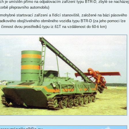
ich je umístěn přímo na odpalovacím zařízení typu BTR-D, zbylé se nacházej
korbě přepravního automobilu)
amohybné startovací zařízení a řídící stanoviště, založené na bázi pásového
adkového obojživelného obrněného vozidla typu BTR-D (za jeho pomoci lze
it činnost dvou prostředků typu iz.61T na vzdálenost do 60-ti km)