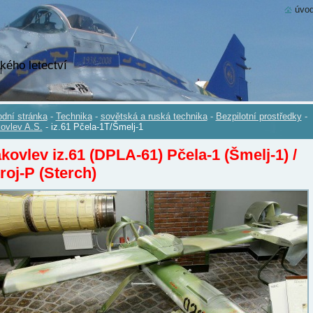
úvod
kého letectví
dní stránka
-
Technika
-
sovětská a ruská technika
-
Bezpilotní prostředky
-
ovlev A.S.
-
iz.61 Pčela-1T/Šmelj-1
kovlev iz.61 (DPLA-61) Pčela-1 (Šmelj-1) /
roj-P (Sterch)