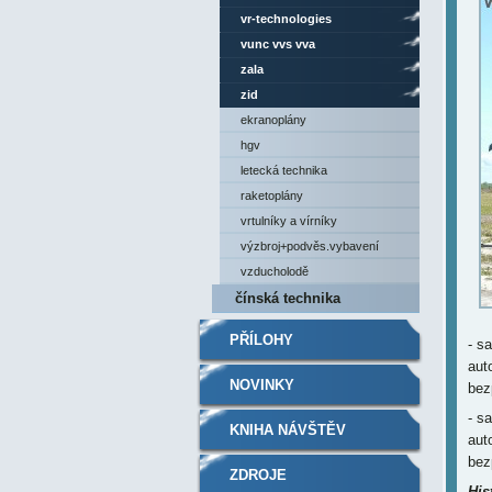
vr-technologies
vunc vvs vva
zala
zid
ekranoplány
hgv
letecká technika
raketoplány
vrtulníky a vírníky
výzbroj+podvěs.vybavení
vzducholodě
čínská technika
PŘÍLOHY
- s
aut
NOVINKY
bez
- s
KNIHA NÁVŠTĚV
aut
bez
ZDROJE
His