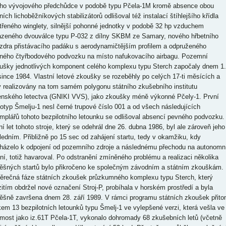
ho vývojového předchůdce v podobě typu Pčela-1M kromě absence obou
ních lichoběžníkových stabilizátorů odlišoval též instalací štíhlejšího křídla
třeného winglety, silnější pohonné jednotky v podobě 32 hp vzduchem
azeného dvouválce typu P-032 z dílny SKBM ze Samary, nového hřbetního
zdra přistávacího padáku s aerodynamičtějším profilem a odpruženého
ného čtyřbodového podvozku na místo nafukovacího airbagu. Pozemní
ušky jednotlivých komponent celého komplexu typu Sterch započaly dnem 1.
since 1984. Vlastní letové zkoušky se rozeběhly po celých 17-ti měsících a
y realizovány na tom samém polygonu státního zkušebního institutu
enského letectva (GNIKI VVS), jako zkoušky méně výkonné Pčely-1. První
totyp Šmelju-1 nesl černé trupové číslo 001 a od všech následujících
mplářů tohoto bezpilotního letounku se odlišoval absencí pevného podvozku.
ní let tohoto stroje, který se odehrál dne 26. dubna 1986, byl ale zároveň jeho
ledním. Přibližně po 15 sec od zahájení startu, tedy v okamžiku, kdy
házelo k odpojení od pozemního zdroje a následnému přechodu na autonomn
ení, totiž havaroval. Po odstranění zmíněného problému a realizaci několika
ěšných startů bylo přikročeno ke společným závodním a státním zkouškám.
ěrečná fáze státních zkoušek průzkumného komplexu typu Sterch, který
itím obdržel nové označení Stroj-P, probíhala v horském prostředí a byla
ěšně završena dnem 28. září 1989. V rámci programu státních zkoušek přit
kem 13 bezpilotních letounků typu Šmelj-1 ve vylepšené verzi, která vešla ve
most jako iz.61T Pčela-1T, vykonalo dohromady 68 zkušebních letů (včetně