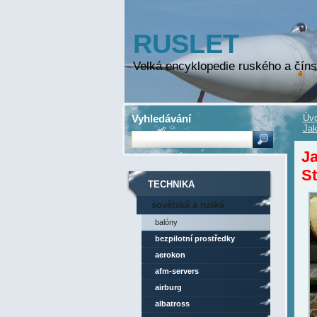
RUSLET
Velká encyklopedie ruského a číns
Vyhledávání
Úvo
Jak
Ja
St
TECHNIKA
sovětská a ruská
technika
balóny
bezpilotní prostředky
aerokon
afm-servers
airburg
albatross