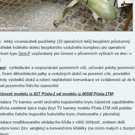
p
:
lehký vícenásobně použitelný (10 operačních letů) bezpilotní průzkumný
středek krátkého doletu bezpilotního vzdušného komplexu pro operativní
zkum typu
Stroj-P
uzpůsobený pro činnost v přízemních výškách ve dne i v
i
ení
:
vyhledávání a rozpoznávání pozemních cílů, určování polohy pozemníc
ů, řízení dělostřelecké palby a vzdušných útoků na pozemní cíle, provádění
troly výsledků útoků a rušení nepřátelské komunikace ve vzdálenosti až do 6
od pozemního řídícího stanoviště
išnosti modelu iz.61T Pčela-1 od modelu iz.60SM Pčela-1TM
:
nstalace TV kamery uvnitř otočného kopulovitého krytu částečně zapuštěného
břicha zaoblené špice trupu (kryt TV kamery modelu Pčela-1TM měl podobu
měrného čelního trupového kulovitého krytu zhotoveného z plexiskla)
nstalace modifikovaného skládacího křídla s větší štíhlostí, směrem dolů
utými konci (tzv. winglety) a konvenčními křidélky (na místo malých s tlustý
ilem)