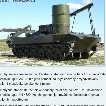
amohybné evakuačně-technické stanoviště, založené na bázi 4 x 4 nákladníh
omobilu typu GAZ-66 (za jeho pomoci jsou vyhledávány a vyzdvihovány
pilotní prostředky po ukončení mise)
amohybné stanoviště technické podpory, založené na bázi 6 x 6 nákladního
omobilu typu Ural-4320 (za jeho pomoci je prováděna předletová příprava
pilotních prostředků)
torie
:
Bezpilotní vzdušné prostředky (UAV) byly v masovém měřítku vůbec