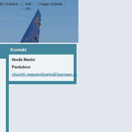
ní stránka
|
tisk
|
mapa stránek
|
rss
Kontakt
Horák Martin
Pardubice
chuichi.nagumo(zavináč)seznam.cz