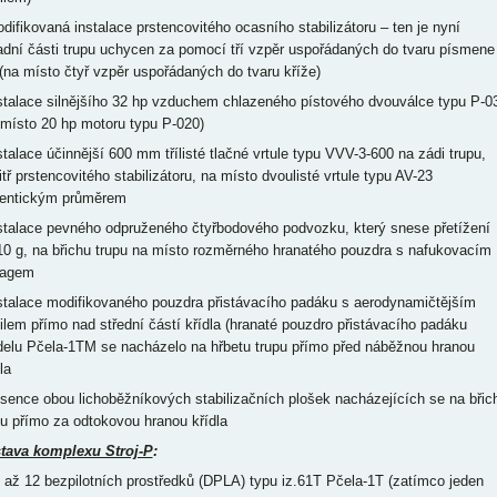
odifikovaná instalace prstencovitého ocasního stabilizátoru – ten je nyní
adní části trupu uchycen za pomocí tří vzpěr uspořádaných do tvaru písmene
 (na místo čtyř vzpěr uspořádaných do tvaru kříže)
nstalace silnějšího 32 hp vzduchem chlazeného pístového dvouválce typu P-0
 místo 20 hp motoru typu P-020)
nstalace účinnější 600 mm třílisté tlačné vrtule typu VVV-3-600 na zádi trupu,
itř prstencovitého stabilizátoru, na místo dvoulisté vrtule typu AV-23
dentickým průměrem
nstalace pevného odpruženého čtyřbodového podvozku, který snese přetížení
10 g, na břichu trupu na místo rozměrného hranatého pouzdra s nafukovacím
bagem
nstalace modifikovaného pouzdra přistávacího padáku s aerodynamičtějším
filem přímo nad střední částí křídla (hranaté pouzdro přistávacího padáku
elu Pčela-1TM se nacházelo na hřbetu trupu přímo před náběžnou hranou
la
bsence obou lichoběžníkových stabilizačních plošek nacházejících se na břic
pu přímo za odtokovou hranou křídla
tava komplexu Stroj-P
:
0 až 12 bezpilotních prostředků (DPLA) typu iz.61T Pčela-1T (zatímco jeden