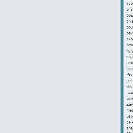
své
břiš
opa
chl
pou
pev
zko
pro
byl
voj
pro
exe
Prv
pos
doc
říz
úsp
Záv
mez
úsp
cel
zná