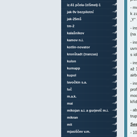
iz.61 pčela-1t/šmelj-1
- m
jak-9v bezpilotní
k z
jak-25mš
„Y“
tm-2
- i
kalašnikov
(na
kamov n.i.
- i
kotlin-novator
uvn
kronštadt (tranzas)
s i
kulon
- i
kumapp
až 
air
kupol
lavočkin s.a.
- i
pro
luč
mod
m.a.k.
kříd
mai
- a
mikojan a.i. a gurjevič m.i.
tru
mikran
Ses
mit
mjasiščev v.m.
- 1