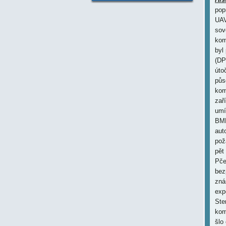
pop
UAV
sov
kom
byl
(DP
úto
půs
kom
zař
umí
BMD
aut
pož
pět
Pče
bez
zná
exp
Ste
kom
šlo