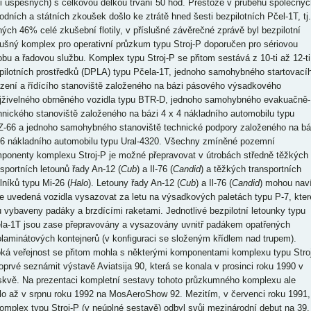
ti úspěšných) s celkovou délkou trvání 50 hod. Přestože v průběhu společnýc
odních a státních zkoušek došlo ke ztrátě hned šesti bezpilotních Pčel-1T, tj.
ných 46% celé zkušební flotily, v příslušné závěrečné zprávě byl bezpilotní
ušný komplex pro operativní průzkum typu Stroj-P doporučen pro sériovou
obu a řadovou službu. Komplex typu Stroj-P se přitom sestává z 10-ti až 12-ti
pilotních prostředků (DPLA) typu Pčela-1T, jednoho samohybného startovací
ízení a řídícího stanoviště založeného na bázi pásového výsadkového
jživelného obrněného vozidla typu BTR-D, jednoho samohybného evakuačně-
hnického stanoviště založeného na bázi 4 x 4 nákladního automobilu typu
-66 a jednoho samohybného stanoviště technické podpory založeného na bá
 6 nákladního automobilu typu Ural-4320. Všechny zmíněné pozemní
ponenty komplexu Stroj-P je možné přepravovat v útrobách středně těžkých
nsportních letounů řady An-12 (
Cub
) a Il-76 (
Candid
) a těžkých transportních
lníků typu Mi-26 (
Halo
). Letouny řady An-12 (
Cub
) a Il-76 (
Candid
) mohou nav
e uvedená vozidla vysazovat za letu na výsadkových paletách typu P-7, kter
u vybaveny padáky a brzdícími raketami. Jednotlivé bezpilotní letounky typu
la-1T jsou zase přepravovány a vysazovány uvnitř padákem opatřených
olaminátových kontejnerů (v konfiguraci se složeným křídlem nad trupem).
oká veřejnost se přitom mohla s některými komponentami komplexu typu Stroj
oprvé seznámit výstavě Aviatsija 90, která se konala v prosinci roku 1990 v
kvě. Na prezentaci kompletní sestavy tohoto průzkumného komplexu ale
lo až v srpnu roku 1992 na MosAeroShow 92. Mezitím, v červenci roku 1991,
komplex typu Stroj-P (v neúplné sestavě) odbyl svůj mezinárodní debut na 39.