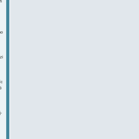
h
ho
zi
íc
é
-