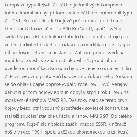
komplexu typu Rejs-F. Za základ jednotlivých komponent
tohoto komplexu byl přitom zvolen nákladní automobil typu
ZiL-131. Kromě základní bojové-průzkumné modifikace,
která obdržela označení Tu-300 Koršun-U, spatřil světlo
světa též projekt modifikace tohoto bezpilotního stroje pro
vedení radiotechnického průzkumu a modifikace zastávající
roli vzdušné retranslační stanice. Zatímco prvně uvedená
modifikace vešla ve známost jako Filin-1, pro druhou
uvedenou modifikaci Koršunu bylo vyčleněno označení Filin-
2. První ze dvou prototypů bojového-průzkumného Koršunu
se do oblak údajně poprvé vydal v roce 1991. Svůj veřejný
debut si přitom bojový Koršun odbyl v srpnu roku 1995 na
moskevské airshow MAKS 95. Dva roky nato se tento první
bojový bezpilotní vzdušný prostředek sovětské konstrukce
stal též součástí statické ukázky airshow MAKS 97. Do celého
programu Rejs-F ale neblaze zasáhl rozpad SSSR, k němuž
došlo v roce 1991, spolu s těžkou ekonomickou krizí, která