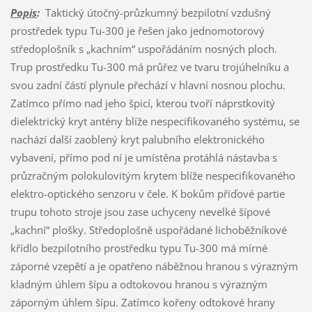
Popis
:
Taktický útočný-průzkumný bezpilotní vzdušný
prostředek typu Tu-300 je řešen jako jednomotorový
středoplošník s „kachním“ uspořádáním nosných ploch.
Trup prostředku Tu-300 má průřez ve tvaru trojúhelníku a
svou zadní částí plynule přechází v hlavní nosnou plochu.
Zatímco přímo nad jeho špicí, kterou tvoří náprstkovitý
dielektrický kryt antény blíže nespecifikovaného systému, se
nachází další zaoblený kryt palubního elektronického
vybavení, přímo pod ní je umístěna protáhlá nástavba s
průzračným polokulovitým krytem blíže nespecifikovaného
elektro-optického senzoru v čele. K bokům příďové partie
trupu tohoto stroje jsou zase uchyceny nevelké šípové
„kachní“ plošky. Středoplošně uspořádané lichoběžníkové
křídlo bezpilotního prostředku typu Tu-300 má mírné
záporné vzepětí a je opatřeno náběžnou hranou s výrazným
kladným úhlem šípu a odtokovou hranou s výrazným
záporným úhlem šípu. Zatímco kořeny odtokové hrany