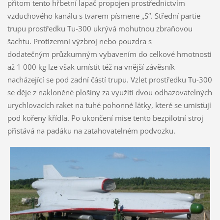
přitom tento hřbetní lapač propojen prostřednictvím
vzduchového kanálu s tvarem písmene „S“. Střední partie
trupu prostředku Tu-300 ukrývá mohutnou zbraňovou
šachtu. Protizemní výzbroj nebo pouzdra s
dodatečným průzkumným vybavením do celkové hmotnosti
až 1 000 kg lze však umístit též na vnější závěsník
nacházející se pod zadní částí trupu. Vzlet prostředku Tu-300
se děje z nakloněné plošiny za využití dvou odhazovatelných
urychlovacích raket na tuhé pohonné látky, které se umisťují
pod kořeny křídla. Po ukončení mise tento bezpilotní stroj
přistává na padáku na zatahovatelném podvozku.