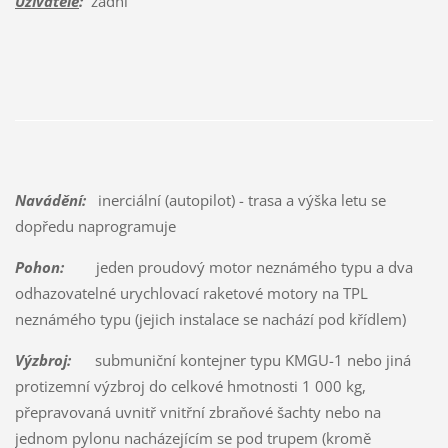
Uživatelé
:
žádní
Navádění:
inerciální (autopilot) - trasa a výška letu se
dopředu naprogramuje
Pohon:
jeden proudový motor neznámého typu a dva
odhazovatelné urychlovací raketové motory na TPL
neznámého typu (jejich instalace se nachází pod křídlem)
Výzbroj:
submuniční kontejner typu KMGU-1 nebo jiná
protizemní výzbroj do celkové hmotnosti 1 000 kg,
přepravovaná uvnitř vnitřní zbraňové šachty nebo na
jednom pylonu nacházejícím se pod trupem (kromě