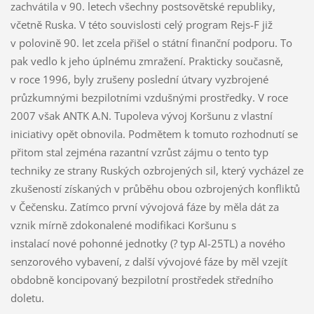
zachvátila v 90. letech všechny postsovětské republiky,
včetně Ruska. V této souvislosti celý program Rejs-F již
v polovině 90. let zcela přišel o státní finanční podporu. To
pak vedlo k jeho úplnému zmražení. Prakticky současně,
v roce 1996, byly zrušeny poslední útvary vyzbrojené
průzkumnými bezpilotními vzdušnými prostředky. V roce
2007 však ANTK A.N. Tupoleva vývoj Koršunu z vlastní
iniciativy opět obnovila. Podmětem k tomuto rozhodnutí se
přitom stal zejména razantní vzrůst zájmu o tento typ
techniky ze strany Ruských ozbrojených sil, který vycházel ze
zkušeností získaných v průběhu obou ozbrojených konfliktů
v Čečensku. Zatímco první vývojová fáze by měla dát za
vznik mírně zdokonalené modifikaci Koršunu s
instalací nové pohonné jednotky (? typ Al-25TL) a nového
senzorového vybavení, z další vývojové fáze by měl vzejít
obdobně koncipovaný bezpilotní prostředek středního
doletu.