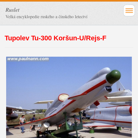
Ruslet
Velká encyklopedie ruského a čínského letectví
Tupolev Tu-300 Koršun-U/Rejs-F