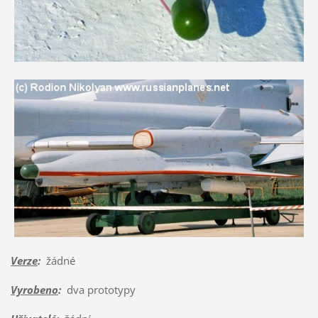
Verze
:
žádné
Vyrobeno
:
dva prototypy