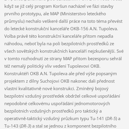
když se již celý program Koršun nacházel ve fázi stavby
prvního prototypu, ale MAP (Ministerstvo leteckého
průmyslu) nechalo veškeré další práce na toto téma převést
do letecké konstrukční kanceláře OKB-156 A.N. Tupoleva.
Volba právě této konstrukční kanceláře přitom nepadla
náhodou, neboť byla na poli bezpilotních prostředků ze
všech sovětských konstrukčních kanceláří nejzkušenější. Své
v tomto rozhodnutí ze strany MAP přitom bezesporu sehrál
též nemalý politický vliv vedení Tupolevovi OKB.
Konstruktéři OKB A.N. Tupoleva ale před výše popsaným
projektem z dílny Suchojovi OKB nakonec dali přednost
vlastní kvalitativně nové konstrukci. Zmíněný bojový
bezpilotní vzdušný prostředek obdržel celkové uspořádání
nepodobné celkovému uspořádání jednomotorových
bezpilotních vzdušných prostředků pro taktický a
operativně-taktický vzdušný průzkum typu Tu-141 (
DR-5
) a
Tu-143 (
DR-3
) a stal se jednou z komponent bezpilotního