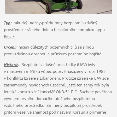
Typ
:
taktický útočný-průzkumný bezpilotní vzdušný
prostředek krátkého doletu bezpilotního komplexu typu
Rejs-F
Určení
:
ničení důležitých pozemních cílů se silnou
protivzdušnou obranou a průzkum pozemního bojiště
Historie
:
Bezpilotní vzdušné prostředky (UAV) byly
v masovém měřítku vůbec poprvé nasazeny v roce 1982
v konfliktu Izraele s Libanonem. Protože izraelské UAV zde
zaznamenaly nevídaných úspěchů, ještě ten samý rok byla
letecká konstrukční kancelář OKB-51 P.O. Suchoje pověřena
vývojem prvního domácího útočného bezpilotního
vzdušného prostředku. Zmíněný bezpilotní prostředek
přitom vešel ve známost pod názvem Koršun a primárně