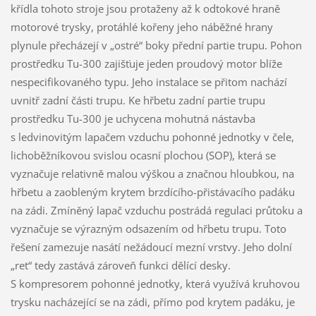
křídla tohoto stroje jsou protaženy až k odtokové hraně
motorové trysky, protáhlé kořeny jeho náběžné hrany
plynule přecházejí v „ostré“ boky přední partie trupu. Pohon
prostředku Tu-300 zajišťuje jeden proudový motor blíže
nespecifikovaného typu. Jeho instalace se přitom nachází
uvnitř zadní části trupu. Ke hřbetu zadní partie trupu
prostředku Tu-300 je uchycena mohutná nástavba
s ledvinovitým lapačem vzduchu pohonné jednotky v čele,
lichoběžníkovou svislou ocasní plochou (SOP), která se
vyznačuje relativně malou výškou a značnou hloubkou, na
hřbetu a zaobleným krytem brzdícího-přistávacího padáku
na zádi. Zmíněný lapač vzduchu postrádá regulaci průtoku a
vyznačuje se výrazným odsazením od hřbetu trupu. Toto
řešení zamezuje nasátí nežádoucí mezní vrstvy. Jeho dolní
„ret“ tedy zastává zároveň funkci dělící desky.
S kompresorem pohonné jednotky, která využívá kruhovou
trysku nacházející se na zádi, přímo pod krytem padáku, je