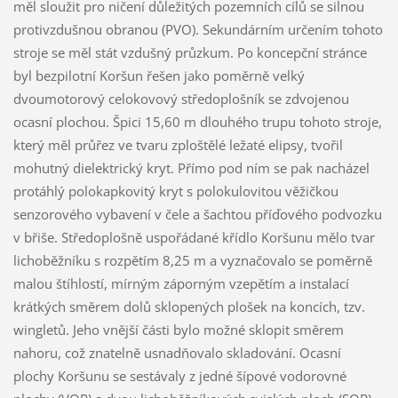
měl sloužit pro ničení důležitých pozemních cílů se silnou
protivzdušnou obranou (PVO). Sekundárním určením tohoto
stroje se měl stát vzdušný průzkum. Po koncepční stránce
byl bezpilotní Koršun řešen jako poměrně velký
dvoumotorový celokovový středoplošník se zdvojenou
ocasní plochou. Špici 15,60 m dlouhého trupu tohoto stroje,
který měl průřez ve tvaru zploštělé ležaté elipsy, tvořil
mohutný dielektrický kryt. Přímo pod ním se pak nacházel
protáhlý polokapkovitý kryt s polokulovitou věžičkou
senzorového vybavení v čele a šachtou příďového podvozku
v břiše. Středoplošně uspořádané křídlo Koršunu mělo tvar
lichoběžníku s rozpětím 8,25 m a vyznačovalo se poměrně
malou štíhlostí, mírným záporným vzepětím a instalací
krátkých směrem dolů sklopených plošek na koncích, tzv.
wingletů. Jeho vnější části bylo možné sklopit směrem
nahoru, což znatelně usnadňovalo skladování. Ocasní
plochy Koršunu se sestávaly z jedné šípové vodorovné