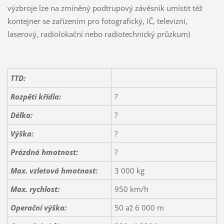
výzbroje lze na zmíněný podtrupový závěsník umístit též
kontejner se zařízením pro fotografický, IČ, televizní,
laserový, radiolokační nebo radiotechnický průzkum)
TTD:
Rozpětí křídla:
?
Délka:
?
Výška:
?
Prázdná hmotnost:
?
Max. vzletová hmotnost:
3 000 kg
Max. rychlost:
950 km/h
Operační výška:
50 až 6 000 m