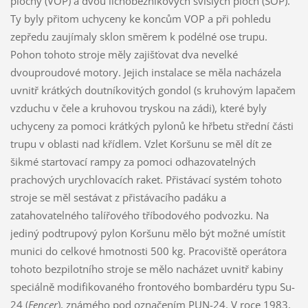
plochy (VOP) a dvou lichoběžníkových svislých ploch (SOP).
Ty byly přitom uchyceny ke koncům VOP a při pohledu
zepředu zaujímaly sklon směrem k podélné ose trupu.
Pohon tohoto stroje měly zajišťovat dva nevelké
dvouproudové motory. Jejich instalace se měla nacházela
uvnitř krátkých doutníkovitých gondol (s kruhovým lapačem
vzduchu v čele a kruhovou tryskou na zádi), které byly
uchyceny za pomoci krátkých pylonů ke hřbetu střední části
trupu v oblasti nad křídlem. Vzlet Koršunu se měl dít ze
šikmé startovací rampy za pomoci odhazovatelných
prachových urychlovacích raket. Přistávací systém tohoto
stroje se měl sestávat z přistávacího padáku a
zatahovatelného talířového tříbodového podvozku. Na
jediný podtrupový pylon Koršunu mělo být možné umístit
munici do celkové hmotnosti 500 kg. Pracoviště operátora
tohoto bezpilotního stroje se mělo nacházet uvnitř kabiny
speciálně modifikovaného frontového bombardéru typu Su-
24 (
Fencer
), známého pod označením PUN-24. V roce 1983,