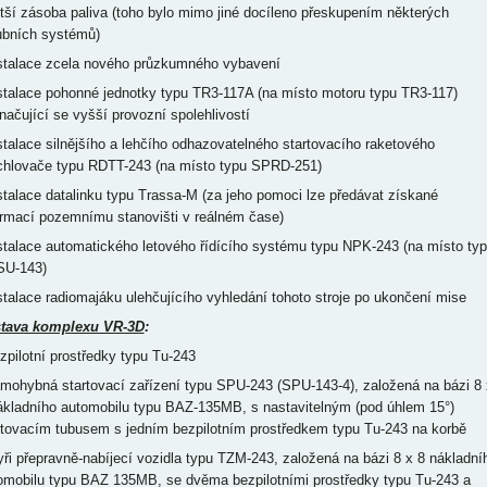
ětší zásoba paliva (toho bylo mimo jiné docíleno přeskupením některých
ubních systémů)
nstalace zcela nového průzkumného vybavení
nstalace pohonné jednotky typu TR3-117A (na místo motoru typu TR3-117)
načující se vyšší provozní spolehlivostí
nstalace silnějšího a lehčího odhazovatelného startovacího raketového
chlovače typu RDTT-243 (na místo typu SPRD-251)
nstalace datalinku typu Trassa-M (za jeho pomoci lze předávat získané
ormací pozemnímu stanovišti v reálném čase)
nstalace automatického letového řídícího systému typu NPK-243 (na místo ty
U-143)
nstalace radiomajáku ulehčujícího vyhledání tohoto stroje po ukončení mise
tava komplexu VR-3D
:
ezpilotní prostředky typu Tu-243
amohybná startovací zařízení typu SPU-243 (SPU-143-4), založená na bázi 8 
ákladního automobilu typu BAZ-135MB, s nastavitelným (pod úhlem 15°)
rtovacím tubusem s jedním bezpilotním prostředkem typu Tu-243 na korbě
tyři přepravně-nabíjecí vozidla typu TZM-243, založená na bázi 8 x 8 nákladní
omobilu typu BAZ 135MB, se dvěma bezpilotními prostředky typu Tu-243 a