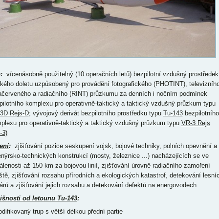
p
:
vícenásobně použitelný (10 operačních letů) bezpilotní vzdušný prostředek
tkého doletu uzpůsobený pro provádění fotografického (PHOTINT), televizního
račerveného a radiačního (RINT) průzkumu za denních i nočním podmínek
pilotního komplexu pro operativně-taktický a taktický vzdušný průzkum typu
3D Rejs-D
; vývojový derivát bezpilotního prostředku typu
Tu-143
bezpilotního
plexu pro operativně-taktický a taktický vzdušný průzkum typu
VR-3 Rejs
-3
)
ení
:
zjišťování pozice seskupení vojsk, bojové techniky, polních opevnění a
enýrsko-technických konstrukcí (mosty, železnice ...) nacházejících se ve
álenosti až 150 km za bojovou linií, zjišťování úrovně radiačního zamoření
iště, zjišťování rozsahu přírodních a ekologických katastrof, detekování lesní
árů a zjišťování jejich rozsahu a detekování defektů na energovodech
išnosti od letounu Tu-143
:
odifikovaný trup s větší délkou přední partie