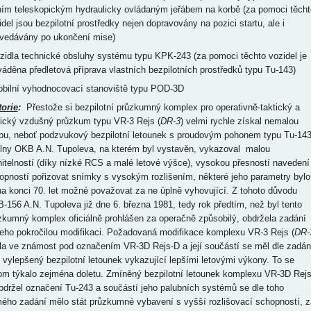
ním teleskopickým hydraulicky ovládaným jeřábem na korbě (za pomoci těcht
idel jsou bezpilotní prostředky nejen dopravovány na pozici startu, ale i
vedávány po ukončení mise)
ozidla technické obsluhy systému typu KPK-243 (za pomoci těchto vozidel je
váděna předletová příprava vlastních bezpilotních prostředků typu Tu-143)
obilní vyhodnocovací stanoviště typu POD-3D
torie
:
Přestože si bezpilotní průzkumný komplex pro operativně-taktický a
tický vzdušný průzkum typu VR-3 Rejs (
DR-3
) velmi rychle získal nemalou
ibu, neboť podzvukový bezpilotní letounek s proudovým pohonem typu Tu-14
ílny OKB A.N. Tupoleva, na kterém byl vystavěn, vykazoval malou
nitelností (díky nízké RCS a malé letové výšce), vysokou přesností navedení
opností pořizovat snímky s vysokým rozlišením, některé jeho parametry bylo
 na konci 70. let možné považovat za ne úplně vyhovující. Z tohoto důvodu
-156 A.N. Tupoleva již dne 6. března 1981, tedy rok předtím, než byl tento
zkumný komplex oficiálně prohlášen za operačně způsobilý, obdržela zadání
jeho pokročilou modifikaci. Požadovaná modifikace komplexu VR-3 Rejs (
DR-
la ve známost pod označením VR-3D Rejs-D a její součástí se měl dle zadán
t vylepšený bezpilotní letounek vykazující lepšími letovými výkony. To se
tom týkalo zejména doletu. Zmíněný bezpilotní letounek komplexu VR-3D Rejs
bdržel označení Tu-243 a součástí jeho palubních systémů se dle toho
ého zadání mělo stát průzkumné vybavení s vyšší rozlišovací schopností, z