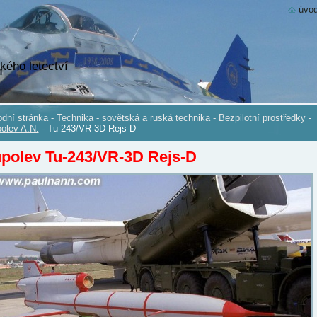
úvod
kého letectví
dní stránka
-
Technika
-
sovětská a ruská technika
-
Bezpilotní prostředky
-
olev A.N.
-
Tu-243/VR-3D Rejs-D
polev Tu-243/VR-3D Rejs-D