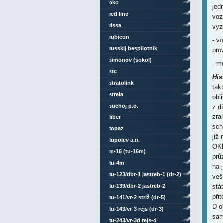
oko
jed
red line
voz
rissa
vyz
rubicon
- v
russkij bespilotnik
pro
simonov (sokol)
- m
stc
His
stratolink
tak
strela
obl
suchoj p.o.
z d
zra
tiber
sch
topaz
již
tupolev a.n.
OKB
m-16 (tu-16m)
prů
tu-4m
na 
tu-123/dbr-1 jastreb-1 (dr-2)
veš
tu-139/dbr-2 jastreb-2
stá
při
tu-141/vr-2 striž (dr-5)
D o
tu-143/vr-3 rejs (dr-3)
sam
tu-243/vr-3d rejs-d