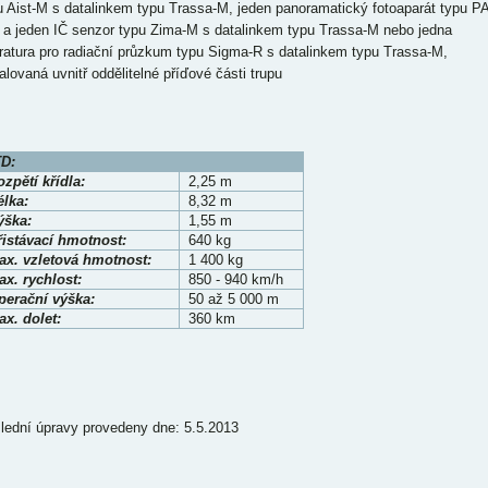
u Aist-M s datalinkem typu Trassa-M, jeden panoramatický fotoaparát typu PA
 a jeden IČ senzor typu Zima-M s datalinkem typu Trassa-M nebo jedna
ratura pro radiační průzkum typu Sigma-R s datalinkem typu Trassa-M,
alovaná uvnitř oddělitelné příďové části trupu
D:
zpětí křídla:
2,25 m
élka:
8,32 m
ýška:
1,55 m
řistávací hmotnost:
640 kg
ax. vzletová hmotnost:
1 400 kg
x. rychlost:
850 - 940 km/h
perační výška:
50 až 5 000 m
x. dolet:
360 km
lední úpravy provedeny dne: 5.5.2013