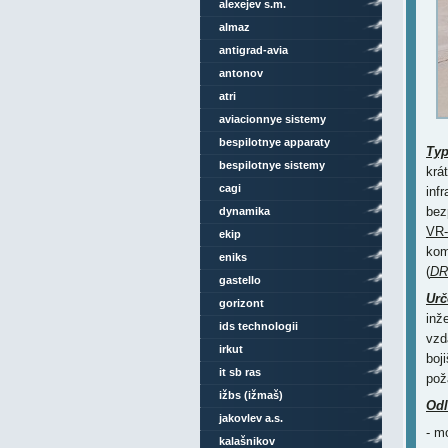
alexejev s.m.
almaz
antigrad-avia
antonov
atri
aviacionnye sistemy
bespilotnye apparaty
Ty
bespilotnye sistemy
krá
cagi
inf
bez
dynamika
VR-
ekip
kom
eniks
(
DR
gastello
Urč
gorizont
inž
ids technologii
vzd
irkut
boj
it sb ras
pož
ižbs (ižmaš)
Odl
jakovlev a.s.
- m
kalašnikov