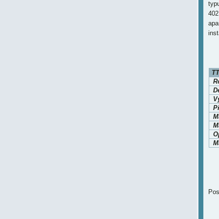
typ
402
apa
inst
TT
Ro
D
V
P
M
Ma
O
Ma
Pos