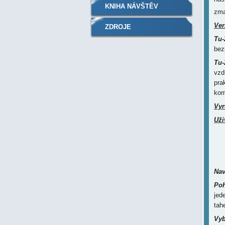
KNIHA NÁVŠTĚV
zma
Ver
ZDROJE
Tu-
bez
Tu-
vzd
pra
kom
Vyr
Uži
Nav
Poh
jed
tah
Vyb