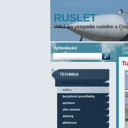
RUSLET
Velká encyklopedie ruského a číns
Vyhledávání
Úvo
Tup
Tu
TECHNIKA
sovětská a ruská
technika
balóny
bezpilotní prostředky
aerokon
afm-servers
airburg
albatross