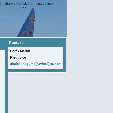
ní stránka
|
tisk
|
mapa stránek
|
rss
Kontakt
Horák Martin
Pardubice
chuichi.nagumo(zavináč)seznam.cz