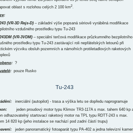
2
povat oblast s rozlohou celých 2 100 km
.
ze
:
243 (VR-3D Rejs-D)
– základní výše popsaná sériově vyráběná modifikace
pilotního vzdušného prostředku typu Tu-243
243DM (VR-3VDM)
– speciální terčová modifikace průzkumného bezpilotního
ušného prostředku typu Tu-243 zastávající roli nepřátelských letounů při
ktickém výcviku obsluh pozemních a námořních protiletadlových raketových
plexů
obeno
:
?
vatelé
:
pouze Rusko
Tu-243
ádění:
inerciální (autopilot) - trasa a výška letu se dopředu naprogramuje
on:
jeden proudový motor typu Klimov TR3-117A s max. tahem 640 kp 
en odhazovatelný startovací raketový motor na TPL typu RDTT-243 s max.
em 14 820 kp (jeho instalace se nachází pod zadní částí trupu)
avení:
jeden panoramatický fotoaparát typu PA-402 a jedna televizní kamer