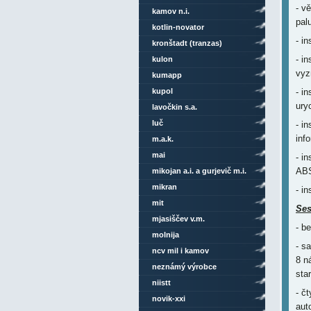
- v
kamov n.i.
pal
kotlin-novator
- i
kronštadt (tranzas)
- i
kulon
vyz
kumapp
kupol
- i
ury
lavočkin s.a.
luč
- i
inf
m.a.k.
mai
- i
ABS
mikojan a.i. a gurjevič m.i.
mikran
- i
mit
Ses
mjasiščev v.m.
- b
molnija
- s
ncv mil i kamov
8 n
neznámý výrobce
sta
niistt
- č
novik-xxi
aut