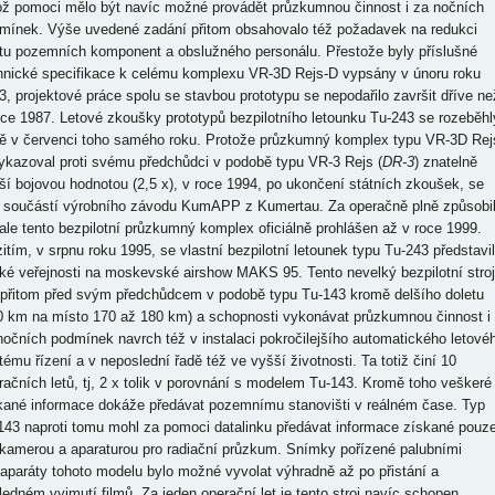
ož pomoci mělo být navíc možné provádět průzkumnou činnost i za nočních
mínek. Výše uvedené zadání přitom obsahovalo též požadavek na redukci
tu pozemních komponent a obslužného personálu. Přestože byly příslušné
hnické specifikace k celému komplexu VR-3D Rejs-D vypsány v únoru roku
3, projektové práce spolu se stavbou prototypu se nepodařilo završit dříve ne
oce 1987. Letové zkoušky prototypů bezpilotního letounku Tu-243 se rozeběhl
tě v červenci toho samého roku. Protože průzkumný komplex typu VR-3D Rej
ykazoval proti svému předchůdci v podobě typu VR-3 Rejs (
DR-3
) znatelně
ší bojovou hodnotou (2,5 x), v roce 1994, po ukončení státních zkoušek, se
l součástí výrobního závodu KumAPP z Kumertau. Za operačně plně způsobi
 ale tento bezpilotní průzkumný komplex oficiálně prohlášen až v roce 1999.
itím, v srpnu roku 1995, se vlastní bezpilotní letounek typu Tu-243 představil
oké veřejnosti na moskevské airshow MAKS 95. Tento nevelký bezpilotní stroj
přitom před svým předchůdcem v podobě typu Tu-143 kromě delšího doletu
0 km na místo 170 až 180 km) a schopnosti vykonávat průzkumnou činnost i
nočních podmínek navrch též v instalaci pokročilejšího automatického letové
tému řízení a v neposlední řadě též ve vyšší životnosti. Ta totiž činí 10
račních letů, tj, 2 x tolik v porovnání s modelem Tu-143. Kromě toho veškeré
kané informace dokáže předávat pozemnímu stanovišti v reálném čase. Typ
143 naproti tomu mohl za pomoci datalinku předávat informace získané pouz
kamerou a aparaturou pro radiační průzkum. Snímky pořízené palubními
oaparáty tohoto modelu bylo možné vyvolat výhradně až po přistání a
ledném vyjmutí filmů. Za jeden operační let je tento stroj navíc schopen