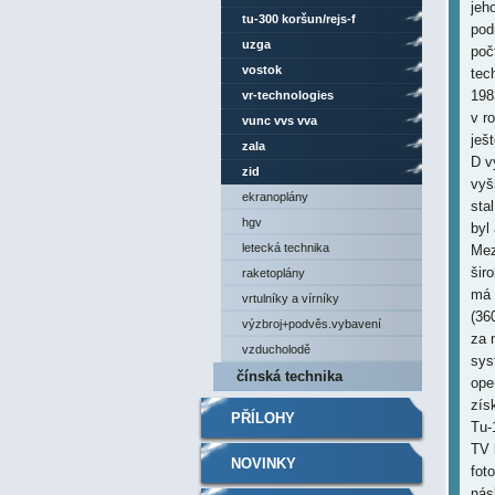
jeh
tu-300 koršun/rejs-f
pod
uzga
poč
vostok
tec
198
vr-technologies
v r
vunc vvs vva
ješ
zala
D v
zid
vyš
ekranoplány
sta
hgv
byl
letecká technika
Mez
šir
raketoplány
má 
vrtulníky a vírníky
(36
výzbroj+podvěs.vybavení
za 
vzducholodě
sys
čínská technika
ope
zís
PŘÍLOHY
Tu-
TV 
NOVINKY
fot
nás