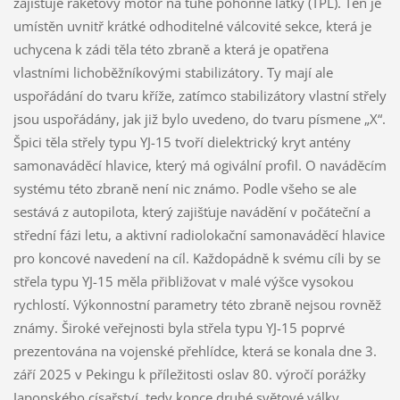
zajišťuje raketový motor na tuhé pohonné látky (TPL). Ten je
umístěn uvnitř krátké odhoditelné válcovité sekce, která je
uchycena k zádi těla této zbraně a která je opatřena
vlastními lichoběžníkovými stabilizátory. Ty mají ale
uspořádání do tvaru kříže, zatímco stabilizátory vlastní střely
jsou uspořádány, jak již bylo uvedeno, do tvaru písmene „X“.
Špici těla střely typu YJ-15 tvoří dielektrický kryt antény
samonaváděcí hlavice, který má ogivální profil. O naváděcím
systému této zbraně není nic známo. Podle všeho se ale
sestává z autopilota, který zajišťuje navádění v počáteční a
střední fázi letu, a aktivní radiolokační samonaváděcí hlavice
pro koncové navedení na cíl. Každopádně k svému cíli by se
střela typu YJ-15 měla přibližovat v malé výšce vysokou
rychlostí. Výkonnostní parametry této zbraně nejsou rovněž
známy. Široké veřejnosti byla střela typu YJ-15 poprvé
prezentována na vojenské přehlídce, která se konala dne 3.
září 2025 v Pekingu k příležitosti oslav 80. výročí porážky
Japonského císařství, tedy konce druhé světové války.