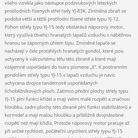
všeho vznikla jako nástupce podzvukových leteckých
protilodních řízených střel řady YJ-83K. Zmíněná zbraň se
podobá větší a těžší protilodní řízené střele typu YJ-12.
Pohon střely typu YJ-15 tedy obstarává náporový motor,
který využívá čtveřici hranatých lapačů vzduchu s náběžnou
hranou se záporným úhlem šípu. Zmíněné lapače se
nacházejí v čele protáhlých hranatých gondol, které jsou
uchyceny k válcovitému tělu této zbraně a které mají
vzájemné uspořádání do tvaru písmene „X“. K postranním
gondolám střely typu YJ-15 s lapači vzduchu je navíc
uchycena dvojice tandemově uspořádaných
lichoběžníkových ploch. Zatímco přední plochy střely typu
YJ-15 plní funkci křídel a mají velmi malé rozpětí a značnou
hloubku, zadní plochy této zbraně plní funkci stabilizátorů a
kormidel a mají malou hloubku a přibližně dvojnásobné
rozpětí než mají křídla. Protože náporový motor pracuje až
při určité rychlosti, počáteční urychlení střely typu YJ-15