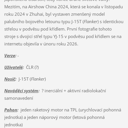
Mezitím, na Airshow China 2024, která se konala v listopadu
roku 2024 v Zhuhai, byl vystaven zmenšený model
palubního bojového letounu typu J-15T (
Flanker
) s identickou
střelou v podvěsu pod křídlem. První fotografie tohoto
stroje s dvojicí střel typu YJ-15 v podvěsu pod křídlem se na
internetu objevila v únoru roku 2026.
Verze
:
-
Uživatelé
:
ČLR (?)
Nosič
:
J-15T (
Flanker
)
Naváděcí systém
:
? inerciální + aktivní radiolokační
samonavedení
Pohon
:
jeden raketový motor na TPL (urychlovací pohonná
jednotka) a jeden náporový motor (letová pohonná
jednotka)