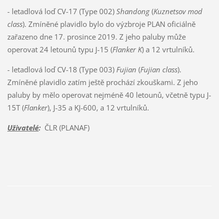
- letadlová loď CV-17 (Type 002)
Shandong
(
Kuznetsov mod
class
). Zmíněné plavidlo bylo do výzbroje PLAN oficiálně
zařazeno dne 17. prosince 2019. Z jeho paluby může
operovat 24 letounů typu J-15 (
Flanker K
) a 12 vrtulníků.
- letadlová loď CV-18 (Type 003)
Fujian
(
Fujian class
).
Zmíněné plavidlo zatím ještě prochází zkouškami. Z jeho
paluby by mělo operovat nejméně 40 letounů, včetně typu J-
15T (
Flanker
), J-35 a KJ-600, a 12 vrtulníků.
Uživatelé
:
ČLR (PLANAF)