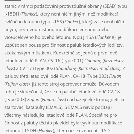
stanic v rámci potlačování protivzdušné obrany (SEAD) typu
J-15DH (
Flanker
), který není ničím jiným, než modifikací
cvičného letounu typu J-15S (
Flanker
), který zase není ničím
jiným, než dvoumístnou modifikací jednomístného
víceúčelového bojového letounu typu J-15A (
Flanker K
), je
uzpůsoben pouze pro činnost z palub letadlových lodí tzv.
skokanským můstkem. Konkrétně se jedná o první dvě
letadlové lodě PLAN, CV-16 (Type 001)
Liaoning
(
Kuznetsov
class
) a CV-17 (Type 002)
Shandong
(
Kuznetsov mod class
). Z
paluby třetí letadlové lodě PLAN, CV-18 (Type 003)
Fujian
(
Fujian class
), již tento stroj operovat nemůže. Důvodem
toho je skutečnost, že se na palubě letadlové lodě CV-18
(Type 003)
Fujian
(
Fujian class
) nacházejí elektromagnetické
startovací katapulty (EMALS). S EMALS navíc počítají i
všechny následující letadlové lodě PLAN. Speciálně pro
činnost z paluby těchto plavidel byla vyvinuta modifikace
letounu J-15DH (
Flanker
), která nese označení J-15DT.