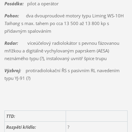
Posádka:
pilot a operátor
Pohon:
dva dvouproudové motory typu Liming WS-10H
Taihang
s max. tahem po cca 13 500 až 13 800 kp s
přídavným spalováním
Radar:
víceúčelový radiolokátor s pevnou fázovanou
mřížkou a digitálně vychylovaným paprskem (AESA)
neznámého typu (?), instalovaný uvnitř špice trupu
Výzbroj:
protiradiolokační ŘS s pasivním RL navedením
typu YJ-91 (?)
TTD:
Rozpětí křídla:
?