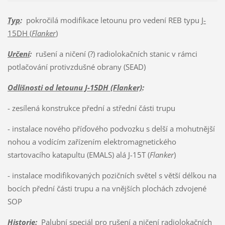
Typ
:
pokročilá modifikace letounu pro vedení REB typu
J-
15DH (
Flanker
)
Určení
:
rušení a ničení (?) radiolokačních stanic v rámci
potlačování protivzdušné obrany (SEAD)
Odlišnosti od letounu J-15DH (Flanker)
:
- zesílená konstrukce přední a střední části trupu
- instalace nového příďového podvozku s delší a mohutnější
nohou a vodícím zařízením elektromagnetického
startovacího katapultu (EMALS) alá J-15T (
Flanker
)
- instalace modifikovaných pozičních světel s větší délkou na
bocích přední části trupu a na vnějších plochách zdvojené
SOP
Historie
:
Palubní speciál pro rušení a ničení radiolokačních