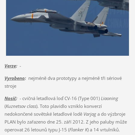
Verze
:
-
Vyrobeno
:
nejméně dva prototypy a nejméně tři sériové
stroje
Nosič
:
- cvičná letadlová loď CV-16 (Type 001)
Liaoning
(
Kuznetsov class
). Toto plavidlo vzniklo konverzí
nedokončené sovětské letadlové lodě
Varjag
a do výzbroje
PLAN bylo zařazeno dne 25. září 2012. Z jeho paluby může
operovat 26 letounů typu J-15 (
Flanker K
) a 14 vrtulníků.