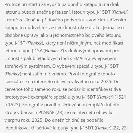
Protože při startu za využití palubního katapultu na drak
letounu působí značné přetížení, letoun typu J-15DT (
Flanker
)
kromě zesíleného příďového podvozku s vodícím zařízením
katapultu obdržel též zesílení konstrukce draku. Jedná se o
obdobné úpravy jako u jednomístného bojového letounu
typu J-15T (
Flanker
), který není ničím jiným, než modifikací
letounu typu J-15A (
Flanker K
) s drakovými úpravami pro
činnost z palub letadlových lodí s EMALS a vylepšeným
zbraňovým systémem. O vybavení speciálu typu J-15DT
(
Flanker
) není zatím nic známo. První fotografie tohoto
speciálu se na internetu objevila v květnu roku 2025. Do
července toho samého roku se podařilo identifikovat dva
prototypové exempláře speciálu typu J-15DT (
Flanker
) (1521
a 1523). Fotografie prvního sériového exempláře tohoto
stroje v barvách PLANAF (23) se na internetu objevila
v srpnu roku 2025. Do dnešních dnů se podařilo
identifikovat tři sériové letouny typu J-15DT (
Flanker
) (22, 23