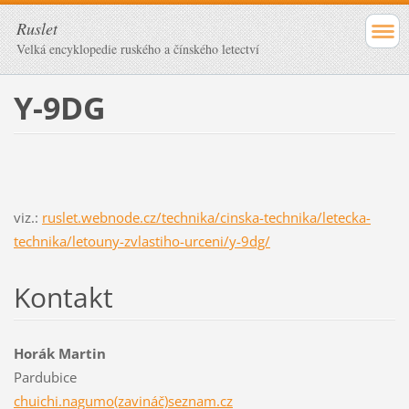
Ruslet
Velká encyklopedie ruského a čínského letectví
Y-9DG
viz.:
ruslet.webnode.cz/technika/cinska-technika/letecka-
technika/letouny-zvlastiho-urceni/y-9dg/
Kontakt
Horák Martin
Pardubice
chuichi.nagumo(zavináč)seznam.cz