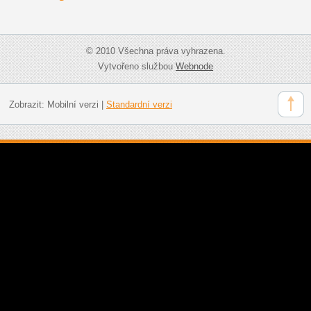
© 2010 Všechna práva vyhrazena.
Vytvořeno službou
Webnode
Zobrazit:
Mobilní verzi
|
Standardní verzi