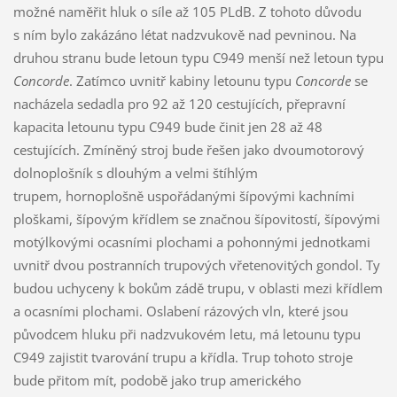
možné naměřit hluk o síle až 105 PLdB. Z tohoto důvodu
s ním bylo zakázáno létat nadzvukově nad pevninou. Na
druhou stranu bude letoun typu C949 menší než letoun typu
Concorde
. Zatímco uvnitř kabiny letounu typu
Concorde
se
nacházela sedadla pro 92 až 120 cestujících, přepravní
kapacita letounu typu C949 bude činit jen 28 až 48
cestujících. Zmíněný stroj bude řešen jako dvoumotorový
dolnoplošník s dlouhým a velmi štíhlým
trupem, hornoplošně uspořádanými šípovými kachními
ploškami, šípovým křídlem se značnou šípovitostí, šípovými
motýlkovými ocasními plochami a pohonnými jednotkami
uvnitř dvou postranních trupových vřetenovitých gondol. Ty
budou uchyceny k bokům zádě trupu, v oblasti mezi křídlem
a ocasními plochami. Oslabení rázových vln, které jsou
původcem hluku při nadzvukovém letu, má letounu typu
C949 zajistit tvarování trupu a křídla. Trup tohoto stroje
bude přitom mít, podobě jako trup amerického