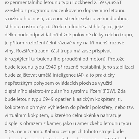
experimentálního letounu typu Lockheed X-59 QueSST
vzešlého z programu nadzvukového dopravního letounu
s nízkou hlučností, zúženou střední sekci a velmi dlouhou,
štíhlou a ostrou špici. Účelem dlouhé a štíhlé špice, jejíž
délka bude odpovídat přibližně polovině délky celého trupu,
je přitom rozložení čelní rázové vlny na tři menší rázové
vlny. Rozšířená zadní část trupu má zase přispívat
k rozptýlení turbulentního proudění od motorů. Protože
bude letounu typu C949 přirozeně nestabilní, jeho stabilizaci
bude zajišťovat umělá inteligence (AI), a to prakticky
nepřetržitým pohybem ovládacích ploch za využití
digitálního elektro-impulsního systému řízení (FBW). Zda
bude letoun typu C949 opatřen klasickým kokpitem, tj.
kokpitem s přímým výhledem do přední polosféry, nebo tzv.
virtuálním kokpitem, u kterého čelní okénka nahrazuje
displej s obrazem z kamer, jako u amerického letounu typu
X-59, není známo. Kabina cestujících tohoto stroje bude