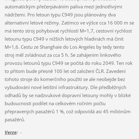
automatickým přečerpáváním paliva mezi jednotlivými
nádržemi. Pro letoun typu C949 jsou plánovány dva
alternativní letové režimy. Zatímco ve výšce cca 16 000 m se
má tento stroj pohybovat rychlostí M=1,7, cestovní rychlost
letounu typu C949 v nižších letových hladinách má činit
M=1,6. Cestu ze Shanghaie do Los Angeles by tedy tento
stroj měl zvládnout za cca 5 h. Se zahájením linkového
provozu letounů typu C949 se počítá do roku 2049. Ten rok
to přitom bude přesně 100 let od založení ČLR. Zavedení
tohoto stroje do komerčního použití se ale neobejde bez
vybudování nové letištní infrastruktury. Dle předběžných
odhadů by se nadzvukové dopravní letouny mohly v blízké
budoucnosti podílet na celkovém ročním počtu
přepravených pasažérů 1 %, což odpovídá asi 45 miliónům
pasažérů.
Verze
:
-