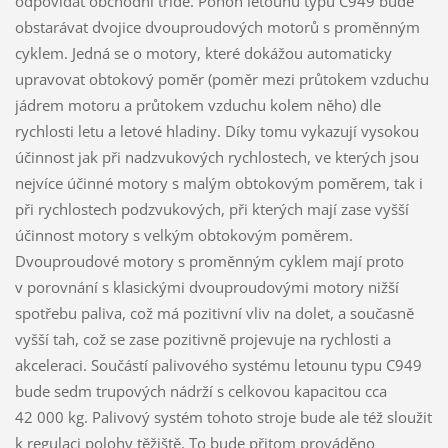
odpovídat obchodní třídě. Pohon letounu typu C949 bude
obstarávat dvojice dvouproudových motorů s proměnným
cyklem. Jedná se o motory, které dokážou automaticky
upravovat obtokový poměr (poměr mezi průtokem vzduchu
jádrem motoru a průtokem vzduchu kolem něho) dle
rychlosti letu a letové hladiny. Díky tomu vykazují vysokou
účinnost jak při nadzvukových rychlostech, ve kterých jsou
nejvíce účinné motory s malým obtokovým poměrem, tak i
při rychlostech podzvukových, při kterých mají zase vyšší
účinnost motory s velkým obtokovým poměrem.
Dvouproudové motory s proměnným cyklem mají proto
v porovnání s klasickými dvouproudovými motory nižší
spotřebu paliva, což má pozitivní vliv na dolet, a současně
vyšší tah, což se zase pozitivně projevuje na rychlosti a
akceleraci. Součástí palivového systému letounu typu C949
bude sedm trupových nádrží s celkovou kapacitou cca
42 000 kg. Palivový systém tohoto stroje bude ale též sloužit
k regulaci polohy těžiště. To bude přitom prováděno