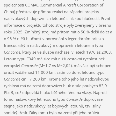
společnosti COMAC (Commercial Aircraft Corporation of
China) představuje přímou reakci na západní projekty
nadzvukových dopravních letounů s nízkou hlučností. První
informace o projektu tohoto stroje byly zveřejněny v březnu
roku 2025. Zmíněný stroj má přitom mít o 50 % delší dolet a
o 95 % nižší hlučnost v porovnání s legendárním britsko-
francouzským nadzvukovým dopravním letounem typu
Concorde
, který se ve službě nacházel v letech 1976 až 2003.
Letoun typu C949 má sice mít nižší cestovní rychlost než
evropský
Concorde
(M=1,7 vs M=2,02), má však být schopen
urazit vzdálenost 11 000 km, zatímco dolet letounu typu
Concorde
činil 7 200 km. Kromě toho jeho let nadzvukovou
rychlostí má na zemi doprovázet hluk o síle pouhých 83,9
PLdB, což odpovídá hluku běžného fénu na vlasy. Naproti
tomu nadzvukový let letounu typu
Concorde
doprovázel,
stejně jako nadzvukový let bojových letounů, tzv. silný
sonický třesk. Díky tomu bylo na zemi při jeho průletu