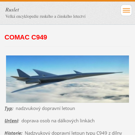
Ruslet
Velká encyklopedie ruského a čínského letectví
COMAC C949
Typ
:
nadzvukový dopravní letoun
Určení
:
doprava osob na dálkových linkách
Historie
:
Nadzvukový dopravní letoun typu C949 z dílny