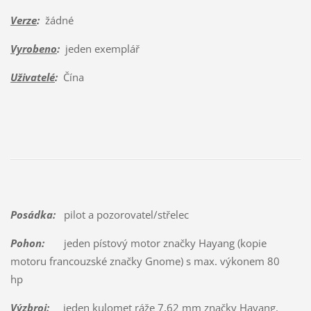
Verze
:
žádné
Vyrobeno
:
jeden exemplář
Uživatelé
:
Čína
Posádka:
pilot a pozorovatel/střelec
Pohon:
jeden pístový motor značky Hayang (kopie
motoru francouzské značky Gnome) s max. výkonem 80
hp
Výzbroj:
jeden kulomet ráže 7,62 mm značky Hayang,