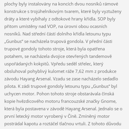
plochy byly instalovány na koncích dvou nosníků rámové
konstrukce s trojúhelníkovým tvarem, které byly vyztuženy
dráty a které vybíhaly z odtokové hrany křídla. SOP byly
přitom umístěny nad VOP, na úrovni obou ocasních
nosníků. Nad střední částí dolního křídla letounu typu
„Gunbus“ se nacházela trupová gondola. V přední části
trupové gondoly tohoto stroje, která byla opatřena
potahem, se nacházela dvojice otevřených tandemově
uspořádaných kokpitů. Vpředu seděl střelec, který
obsluhoval pohyblivý kulomet ráže 7,62 mm z produkce
závodu Hayang Arsenal. Vzadu se zase nacházelo sedadlo
pilota. K zádi trupové gondoly letounu typu „Gunbus“ byl
uchycen motor. Pohon tohoto stroje obstarávala čínská
kopie hvězdicového motoru francouzské značky Gnome,
která byla postavena v závodě Hayang Arsenal. Jednalo se o
první letecký motor vyrobený v Číně. Zmíněný motor
postrádal kapotu a roztáčel tlačnou vrtuli. Z tohoto důvodu