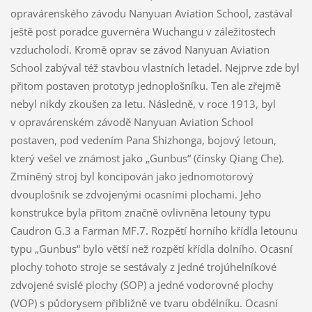
opravárenského závodu Nanyuan Aviation School, zastával
ještě post poradce guvernéra Wuchangu v záležitostech
vzducholodí. Kromě oprav se závod Nanyuan Aviation
School zabýval též stavbou vlastních letadel. Nejprve zde byl
přitom postaven prototyp jednoplošníku. Ten ale zřejmě
nebyl nikdy zkoušen za letu. Následně, v roce 1913, byl
v opravárenském závodě Nanyuan Aviation School
postaven, pod vedením Pana Shizhonga, bojový letoun,
který vešel ve známost jako „Gunbus“ (čínsky Qiang Che).
Zmíněný stroj byl koncipován jako jednomotorový
dvouplošník se zdvojenými ocasními plochami. Jeho
konstrukce byla přitom značně ovlivněna letouny typu
Caudron G.3 a Farman MF.7. Rozpětí horního křídla letounu
typu „Gunbus“ bylo větší než rozpětí křídla dolního. Ocasní
plochy tohoto stroje se sestávaly z jedné trojúhelníkové
zdvojené svislé plochy (SOP) a jedné vodorovné plochy
(VOP) s půdorysem přibližně ve tvaru obdélníku. Ocasní