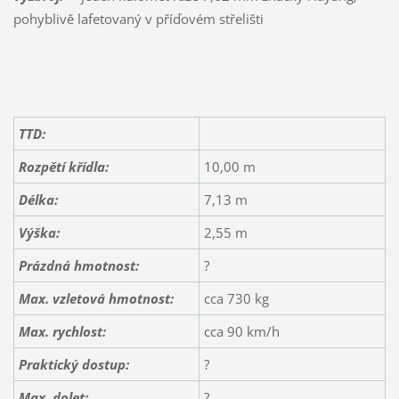
pohyblivě lafetovaný v příďovém střelišti
TTD:
Rozpětí křídla:
10,00 m
Délka:
7,13 m
Výška:
2,55 m
Prázdná hmotnost:
?
Max. vzletová hmotnost:
cca 730 kg
Max. rychlost:
cca 90 km/h
Praktický dostup:
?
Max. dolet:
?