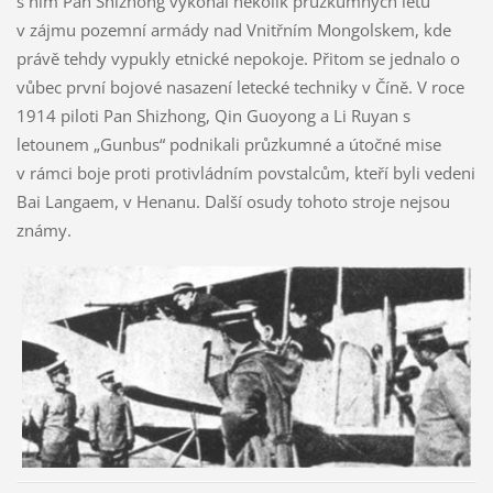
s ním Pan Shizhong vykonal několik průzkumných letů
v zájmu pozemní armády nad Vnitřním Mongolskem, kde
právě tehdy vypukly etnické nepokoje. Přitom se jednalo o
vůbec první bojové nasazení letecké techniky v Číně. V roce
1914 piloti Pan Shizhong, Qin Guoyong a Li Ruyan s
letounem „Gunbus“ podnikali průzkumné a útočné mise
v rámci boje proti protivládním povstalcům, kteří byli vedeni
Bai Langaem, v Henanu. Další osudy tohoto stroje nejsou
známy.