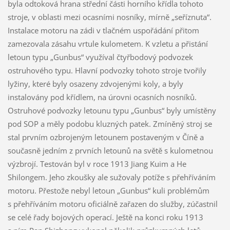
byla odtoková hrana střední části horního křídla tohoto
stroje, v oblasti mezi ocasními nosníky, mírně „seříznuta“.
Instalace motoru na zádi v tlačném uspořádání přitom
zamezovala zásahu vrtule kulometem. K vzletu a přistání
letoun typu „Gunbus“ využíval čtyřbodový podvozek
ostruhového typu. Hlavní podvozky tohoto stroje tvořily
lyžiny, které byly osazeny zdvojenými koly, a byly
instalovány pod křídlem, na úrovni ocasních nosníků.
Ostruhové podvozky letounu typu „Gunbus“ byly umístěny
pod SOP a měly podobu kluzných patek. Zmíněný stroj se
stal prvním ozbrojeným letounem postaveným v Číně a
současně jedním z prvních letounů na světě s kulometnou
výzbrojí. Testován byl v roce 1913 Jiang Kuim a He
Shilongem. Jeho zkoušky ale sužovaly potíže s přehříváním
motoru. Přestože nebyl letoun „Gunbus“ kuli problémům
s přehříváním motoru oficiálně zařazen do služby, zúčastnil
se celé řady bojových operací. Ještě na konci roku 1913