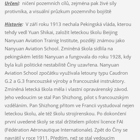
Určení
:
ničení pozemních cílů, zejména pak živé síly
protivníka, a visuální průzkum pozemního bojiště
Historie
:
V září roku 1913 nechala Pekingská vláda, kterou
tehdy vedl Yuan Shikai, založit leteckou školu Beijing
Nanyuan Aviation Trainig Institute, později známou jako
Nanyuan Aviation School. Zmíněná škola sídlila na
pekingském letišti Nanyuan a fungovala do roku 1928, kdy
byla kuli politické nestabilitě Číny uzavřena. Nanyuan
Aviation School zpočátku využívala letouny typu Caudron
G.2 a G.3 francouzské výroby a francouzské instruktory.
Zmíněná letecká škola měla i vlastní opravárenský závod.
Jeho vedoucím se stal Pan Shizhong, pilot s francouzským
vzděláním. Pan Shizhong přitom ve Francii vystudoval nejen
leteckou školu, ale též školu strojírenskou. Po dokončení
první uvedené školy se stal držitelem pilotní licence FAI
(Fédération Aéronautique Internationale). Zpět do Číny se
navrátil v roce 1911. Předtím, než se stal vedoucím