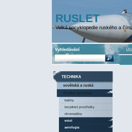
RUSLET
Velká encyklopedie ruského a číns
Vyhledávání
Úvo
TECHNIKA
sovětská a ruská
technika
čínská technika
balóny
bezpilotní prostředky
ekranoplány
evtol
aerofugia