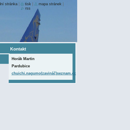
ní stránka
|
tisk
|
mapa stránek
|
rss
Kontakt
Horák Martin
Pardubice
chuichi.nagumo(zavináč)seznam.cz