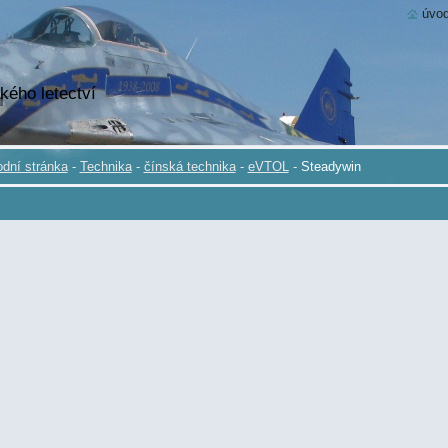
úvod
kého letectví
dní stránka
-
Technika
-
čínská technika
-
eVTOL
-
Steadywin