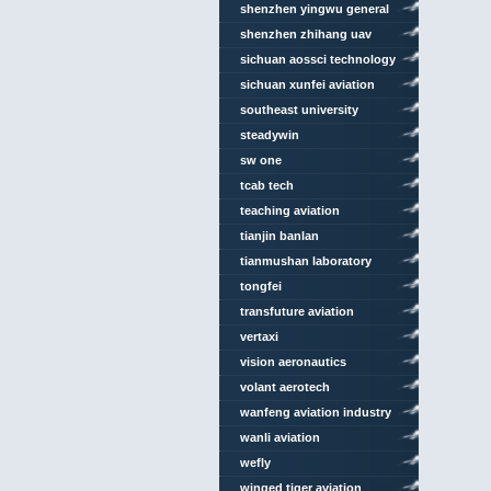
technology
shenzhen yingwu general
aviation
shenzhen zhihang uav
sichuan aossci technology
sichuan xunfei aviation
engineering
southeast university
steadywin
sw one
tcab tech
teaching aviation
technologies
tianjin banlan
tianmushan laboratory
tongfei
transfuture aviation
vertaxi
vision aeronautics
volant aerotech
wanfeng aviation industry
wanli aviation
wefly
winged tiger aviation