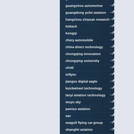
guangzhou automotive
group
guangdong yufei aviation
investment
hangzhou zhiyuan research
institute
heitech
hongqi
chery automobile
china direct technology
chongqing innovation
center
chongqing university
chrdi
inflync
jiangsu digital eagle
technology
kuickwheel technology
lanyi aviation technology
muyu sky
pantuo aviation
sac
seagull flying car group
shangfei aviation