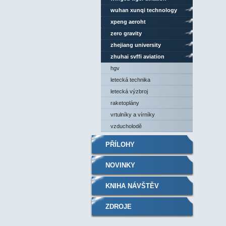
wuhan xunqi technology
xpeng aeroht
zero gravity
zhejiang university
zhuhai svffi aviation
hgv
letecká technika
letecká výzbroj
raketoplány
vrtulníky a vírníky
vzducholodě
PŘÍLOHY
NOVINKY
KNIHA NÁVŠTĚV
ZDROJE