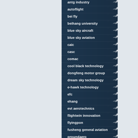
antg industry
autoflight
bei fly
beihang university
blue sky aircraft
blue sky aviation
caic
casc
comac
cool black technology
dongfeng motor group
dream sky technology
e-hawk technology
efc
ehang
evt aerotechnics
flightwin innovation
technology
flyingpon
fusheng general aviation
groundaero