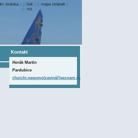
ní stránka
|
tisk
|
mapa stránek
|
rss
Kontakt
Horák Martin
Pardubice
chuichi.nagumo(zavináč)seznam.cz