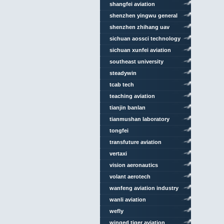
shangfei aviation
technology
shenzhen yingwu general
aviation
shenzhen zhihang uav
sichuan aossci technology
sichuan xunfei aviation
engineering
southeast university
steadywin
tcab tech
teaching aviation
technologies
tianjin banlan
tianmushan laboratory
tongfei
transfuture aviation
vertaxi
vision aeronautics
volant aerotech
wanfeng aviation industry
wanli aviation
wefly
winged tiger aviation