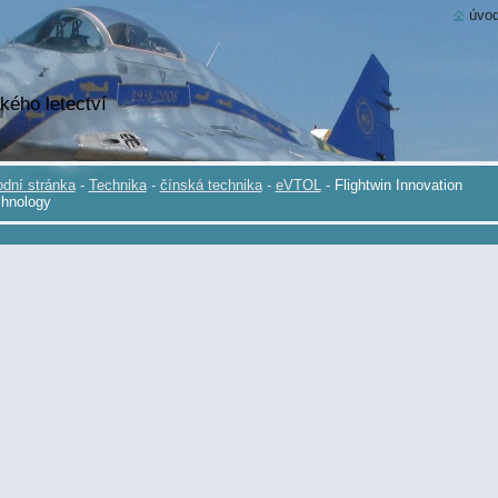
úvod
kého letectví
dní stránka
-
Technika
-
čínská technika
-
eVTOL
-
Flightwin Innovation
hnology