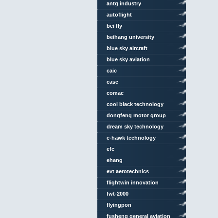
antg industry
autoflight
bei fly
beihang university
blue sky aircraft
blue sky aviation
caic
casc
comac
cool black technology
dongfeng motor group
dream sky technology
e-hawk technology
efc
ehang
evt aerotechnics
flightwin innovation
technology
fwt-2000
flyingpon
fusheng general aviation