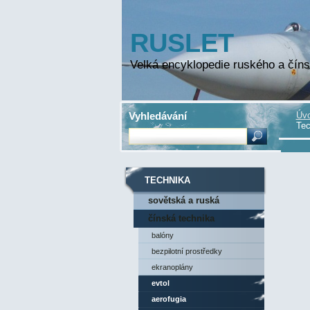
RUSLET
Velká encyklopedie ruského a číns
Vyhledávání
Úvo
Tec
TECHNIKA
sovětská a ruská
technika
čínská technika
balóny
bezpilotní prostředky
ekranoplány
evtol
aerofugia