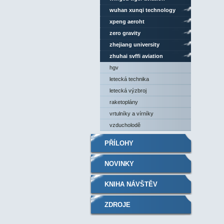
wuhan xunqi technology
xpeng aeroht
zero gravity
zhejiang university
zhuhai svffi aviation
hgv
letecká technika
letecká výzbroj
raketoplány
vrtulníky a vírníky
vzducholodě
PŘÍLOHY
NOVINKY
KNIHA NÁVŠTĚV
ZDROJE