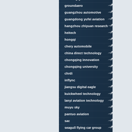
groundaero
guangzhou automotive
group
guangdong yufei aviation
investment
hangzhou zhiyuan research
institute
heitech
hongqi
chery automobile
china direct technology
chongqing innovation
center
chongqing university
chrdi
inflync
jiangsu digital eagle
technology
kuickwheel technology
lanyi aviation technology
muyu sky
pantuo aviation
sac
seagull flying car group