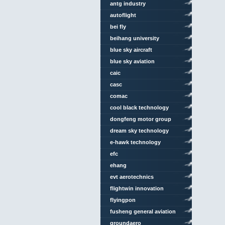
antg industry
autoflight
bei fly
beihang university
blue sky aircraft
blue sky aviation
caic
casc
comac
cool black technology
dongfeng motor group
dream sky technology
e-hawk technology
efc
ehang
evt aerotechnics
flightwin innovation
technology
flyingpon
fusheng general aviation
groundaero