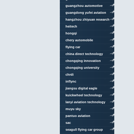
guangzhou automotive
group
guangdong yufei aviation
investment
hangzhou zhiyuan research
institute
heitech
hongqi
chery automobile
flying car
china direct technology
chongqing innovation
center
chongqing university
chrdi
inflync
jiangsu digital eagle
technology
kuickwheel technology
lanyi aviation technology
muyu sky
pantuo aviation
sac
seagull flying car group