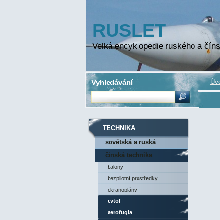
RUSLET
Velká encyklopedie ruského a číns
Vyhledávání
Úvo
TECHNIKA
sovětská a ruská
technika
čínská technika
balóny
bezpilotní prostředky
ekranoplány
evtol
aerofugia