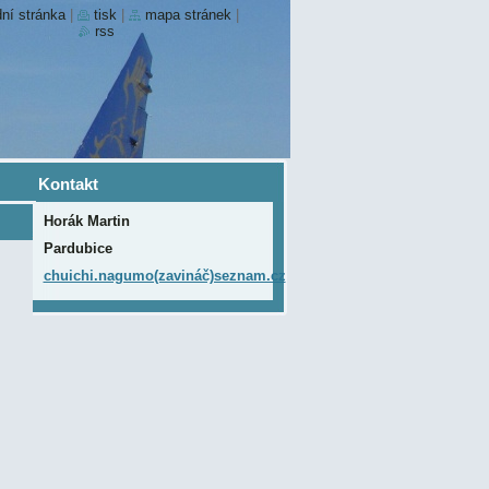
ní stránka
|
tisk
|
mapa stránek
|
rss
Kontakt
Horák Martin
Pardubice
chuichi.nagumo(zavináč)seznam.cz