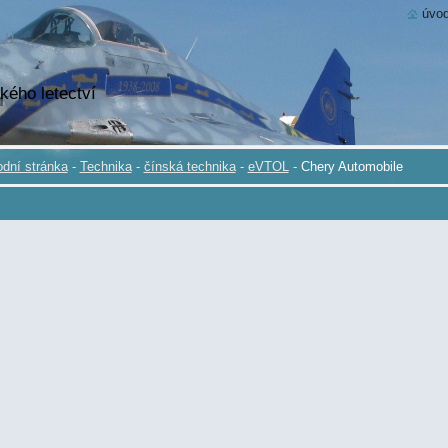
úvod
kého letectví
dní stránka
-
Technika
-
čínská technika
-
eVTOL
-
Chery Automobile