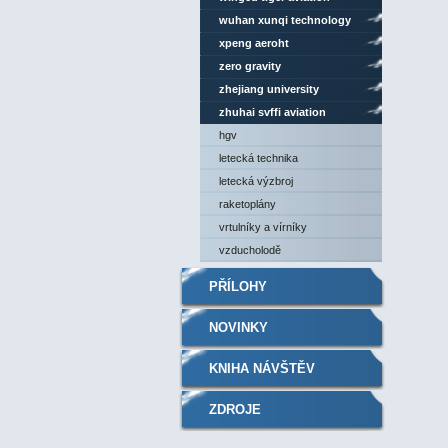
wuhan xunqi technology
xpeng aeroht
zero gravity
zhejiang university
zhuhai svffi aviation
hgv
letecká technika
letecká výzbroj
raketoplány
vrtulníky a vírníky
vzducholodě
PŘÍLOHY
NOVINKY
KNIHA NÁVŠTĚV
ZDROJE