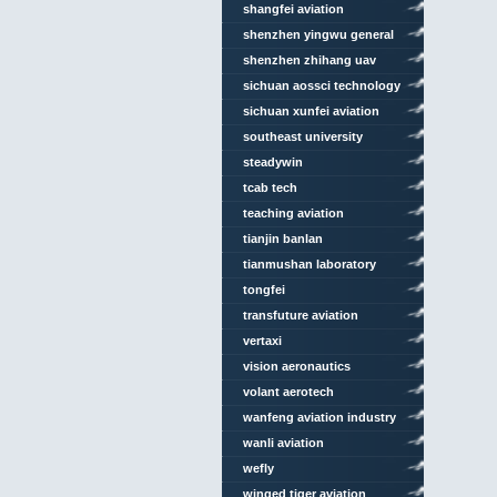
shangfei aviation
technology
shenzhen yingwu general
aviation
shenzhen zhihang uav
sichuan aossci technology
sichuan xunfei aviation
engineering
southeast university
steadywin
tcab tech
teaching aviation
technologies
tianjin banlan
tianmushan laboratory
tongfei
transfuture aviation
vertaxi
vision aeronautics
volant aerotech
wanfeng aviation industry
wanli aviation
wefly
winged tiger aviation