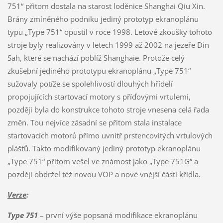
751“ přitom dostala na starost loděnice Shanghai Qiu Xin.
Brány zmíněného podniku jediný prototyp ekranoplánu
typu „Type 751“ opustil v roce 1998. Letové zkoušky tohoto
stroje byly realizovány v letech 1999 až 2002 na jezeře Din
Sah, které se nachází poblíž Shanghaie. Protože celý
zkušební jediného prototypu ekranoplánu „Type 751“
sužovaly potíže se spolehlivostí dlouhých hřídelí
propojujících startovací motory s příďovými vrtulemi,
později byla do konstrukce tohoto stroje vnesena celá řada
změn. Tou nejvíce zásadní se přitom stala instalace
startovacích motorů přímo uvnitř prstencovitých vrtulových
plášťů. Takto modifikovaný jediný prototyp ekranoplánu
„Type 751“ přitom vešel ve známost jako „Type 751G“ a
později obdržel též novou VOP a nové vnější části křídla.
Verze
:
Type 751
– první výše popsaná modifikace ekranoplánu