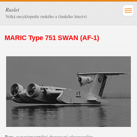
Ruslet
Velká encyklopedie ruského a čínského letectví
MARIC Type 751 SWAN (AF-1)
Typ
:
experimentální dopravní ekranoplán