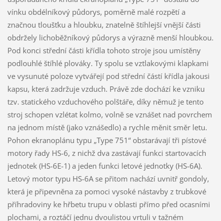
vínku obdélníkový půdorys, poměrně malé rozpětí a
značnou tloušťku a hloubku, znatelně štíhlejší vnější části
obdržely lichoběžníkový půdorys a výrazně menší hloubkou.
Pod konci střední části křídla tohoto stroje jsou umístěny
podlouhlé štíhlé plováky. Ty spolu se vztlakovými klapkami
ve vysunuté poloze vytvářejí pod střední částí křídla jakousi
kapsu, která zadržuje vzduch. Právě zde dochází ke vzniku
tzv. statického vzduchového polštáře, díky němuž je tento
stroj schopen vzlétat kolmo, volně se vznášet nad povrchem
na jednom místě (jako vznášedlo) a rychle měnit směr letu.
Pohon ekranoplánu typu „Type 751“ obstarávají tři pístové
motory řady HS-6, z nichž dva zastávají funkci startovacích
jednotek (HS-6E-1) a jeden funkci letové jednotky (HS-6A).
Letový motor typu HS-6A se přitom nachází uvnitř gondoly,
která je připevněna za pomoci vysoké nástavby z trubkové
příhradoviny ke hřbetu trupu v oblasti přímo před ocasními
plochami, a roztáčí jednu dvoulistou vrtuli v tažném