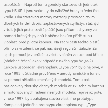
uspořádání. Naproti tomu gondoly startovacích jednotek
typu HS-6E-1 jsou vetknuty do náběžné hrany střední části
křídla. Oba startovací motory roztáčejí prostřednictvím
dlouhých hřídelí dvojici zaplášťovaných čtyřlistých tažných
vrtulí. Jejich prstencovité pláště jsou přitom uchyceny za
pomoci krátkých pylonů k oběma bokům přídě trupu
v oblasti před pilotní kabinou. Na zadní části těchto plášťů,
přímo za vrtulemi, se pak nacházejí regulační žaluzie. Za
jejich pomocí je v průběhu vzletu vháněn vzduch pod křídlo
(obdobné řešení jako v případě ruského typu Volga-2).
Celkové uspořádání ekranoplánu „Type 751“ bylo nejprve, v
roce 1995, důkladně prověřeno v aerodynamickém tunelu
za pomoci několika zmenšených modelů. Tomu pak
následovaly zkoušky vlečných modelů ve zkušebním bazénu
a motorizovaných rádiem řízených modelů. Teprve až poté,
v roce 1997, byla zahájena stavba vlastního prototypu.
Kompletaci jediného prototypu ekranoplánu typu „Type