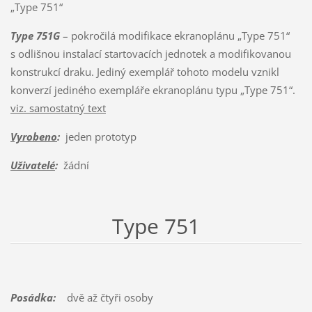
„Type 751“
Type 751G
– pokročilá modifikace ekranoplánu „Type 751“
s odlišnou instalací startovacích jednotek a modifikovanou
konstrukcí draku. Jediný exemplář tohoto modelu vznikl
konverzí jediného exempláře ekranoplánu typu „Type 751“.
viz. samostatný text
Vyrobeno
:
jeden prototyp
Uživatelé
:
žádní
Type 751
Posádka:
dvě až čtyři osoby