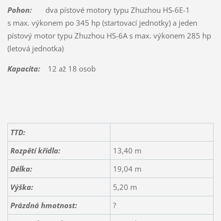
Pohon:
dva pístové motory typu Zhuzhou HS-6E-1
s max. výkonem po 345 hp (startovací jednotky) a jeden
pístový motor typu Zhuzhou HS-6A s max. výkonem 285 hp
(letová jednotka)
Kapacita:
12 až 18 osob
TTD:
Rozpětí křídla:
13,40 m
Délka:
19,04 m
Výška:
5,20 m
Prázdná hmotnost:
?