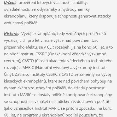
Určení
:
prověření letových vlastností, stability,
ovladatelnosti, aerodynamiky a hydrodynamiky
ekranoplánu, který disponuje schopností generovat statický
vzduchový polštář
Historie
:
Vývoj ekranoplánů, tedy vzdušných prostředků
využívajících pro let v malé výšce nad povrchem tzv.
přízemního efektu, se v ČLR rozeběhl již na konci 60. let, a to
na půdě institutu CSSRC (Čínské lodní vědecké výzkumné
centrum), CASTD (Čínská akademie vědeckého a technického
rozvoje) a MARIC (Námořní vývojový a výzkumný institut
Číny). Zatímco instituty CSSRC a CASTD se zaměřily na vývoj
klasických ekranoplánů, které se nad povrchem pohybují na
dynamickém vzduchovém polštáři, do středu pozornosti
institutu MARIC se dostaly odlišně koncipované ekranoplány
se schopností se vznášet na statickém vzduchovém polštáři
(jako vznášedlo). Institut MARIC se přitom zpočátku, na konci
60. let, na programu ekranoplánů podílel pouze tím, že