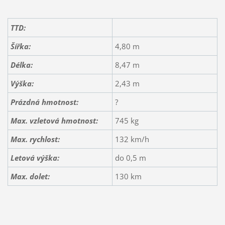
TTD:
Šířka:
4,80 m
Délka:
8,47 m
Výška:
2,43 m
Prázdná hmotnost:
?
Max. vzletová hmotnost:
745 kg
Max. rychlost:
132 km/h
Letová výška:
do 0,5 m
Max. dolet:
130 km