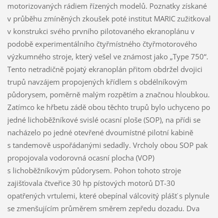
motorizovaných rádiem řízených modelů. Poznatky získané
v průběhu zmíněných zkoušek poté institut MARIC zužitkoval
v konstrukci svého prvního pilotovaného ekranoplánu v
podobě experimentálního čtyřmístného čtyřmotorového
výzkumného stroje, který vešel ve známost jako „Type 750“.
Tento netradičně pojatý ekranoplán přitom obdržel dvojici
trupů navzájem propojených křídlem s obdélníkovým
půdorysem, poměrně malým rozpětím a značnou hloubkou.
Zatímco ke hřbetu zádě obou těchto trupů bylo uchyceno po
jedné lichoběžníkové svislé ocasní ploše (SOP), na přídi se
nacházelo po jedné otevřené dvoumístné pilotní kabině
s tandemově uspořádanými sedadly. Vrcholy obou SOP pak
propojovala vodorovná ocasní plocha (VOP)
s lichoběžníkovým půdorysem. Pohon tohoto stroje
zajišťovala čtveřice 30 hp pístových motorů DT-30
opatřených vrtulemi, které obepínal válcovitý plášť s plynule
se zmenšujícím průměrem směrem zepředu dozadu. Dva