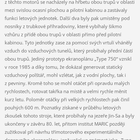
z těchto motorů se nacházely na hřbetu obou trupů v oblasti
mezi svislou ocasní plochou a pilotní kabinou a zastávaly
funkci letových jednotek. Další dva byly pak umístěny pod
nosníky z trubkové příhradoviny, které vybíhaly šikmo
vzhůru z přídě obou trupů v oblasti přímo před pilotní
kabinou. Tyto jednotky zase za pomocí svých vrtulí vháněly
vzduch do vzduchových tunelů, který probíhaly přední částí
obou trupů. Jediný prototyp ekranoplánu „Type 750“ vznikl
v roce 1985 a díky tomu, že dokázal generovat statický
vzduchový polštář, mohl vzlétat, jak z vodní plochy, tak i
z pevniny. Kromě toho se mohl otáčet při opravdu malých
rychlostech, rotovat takřka na místě a velmi rychle měnit
kurz letu. Poloměr otáčky při velkých rychlostech pak činil
pouhých 600 m. Poznatky získané v průběhu letových
zkoušek tohoto stroje, které probíhaly na jezeře Jin-Sa a byly
ukončeny v závěru 80. let, přitom institut MARIC později
zužitkoval při návrhu třímotorového experimentálního