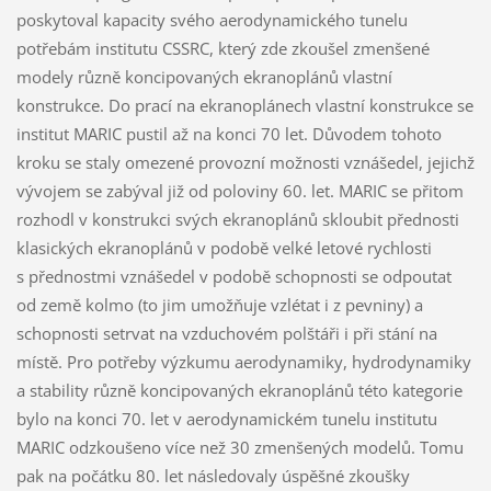
poskytoval kapacity svého aerodynamického tunelu
potřebám institutu CSSRC, který zde zkoušel zmenšené
modely různě koncipovaných ekranoplánů vlastní
konstrukce. Do prací na ekranoplánech vlastní konstrukce se
institut MARIC pustil až na konci 70 let. Důvodem tohoto
kroku se staly omezené provozní možnosti vznášedel, jejichž
vývojem se zabýval již od poloviny 60. let. MARIC se přitom
rozhodl v konstrukci svých ekranoplánů skloubit přednosti
klasických ekranoplánů v podobě velké letové rychlosti
s přednostmi vznášedel v podobě schopnosti se odpoutat
od země kolmo (to jim umožňuje vzlétat i z pevniny) a
schopnosti setrvat na vzduchovém polštáři i při stání na
místě. Pro potřeby výzkumu aerodynamiky, hydrodynamiky
a stability různě koncipovaných ekranoplánů této kategorie
bylo na konci 70. let v aerodynamickém tunelu institutu
MARIC odzkoušeno více než 30 zmenšených modelů. Tomu
pak na počátku 80. let následovaly úspěšné zkoušky