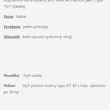
dopravního ekranoplánu, jenž vešel ve známost jako „Type
751“ (SWAN).
Verze
:
žádné
Vyrobeno
:
jeden prototyp
Uživatelé
:
žádní (pouze výzkumný stroj)
Posádka:
čtyři osoby
Pohon:
čtyři pístové motory typu DT-30 s max. výkonem
po 30 hp