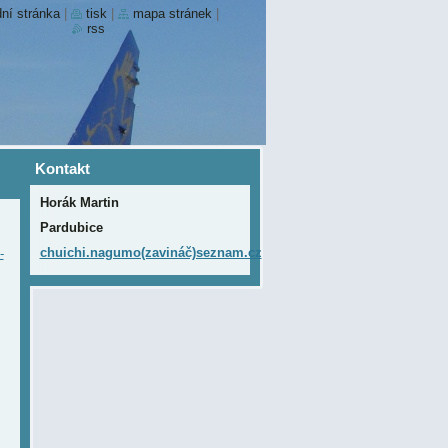
ní stránka
|
tisk
|
mapa stránek
|
rss
Kontakt
Horák Martin
Pardubice
chuichi.nagumo(zavináč)seznam.cz
-