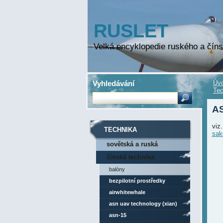
RUSLET
Velká encyklopedie ruského a číns
Vyhledávání
Úvo
Tec
AS
viz
TECHNIKA
sak
sovětská a ruská
technika
čínská technika
balóny
bezpilotní prostředky
airwhitewhale
asn uav technology (xian)
asn-15