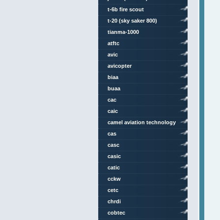
t-6b fire scout
t-20 (sky saker 800)
tianma-1000
atftc
avic
avicopter
biaa
buaa
cac
caic
camel aviation technology
cas
casc
casic
catic
cckw
cetc
chrdi
cobtec