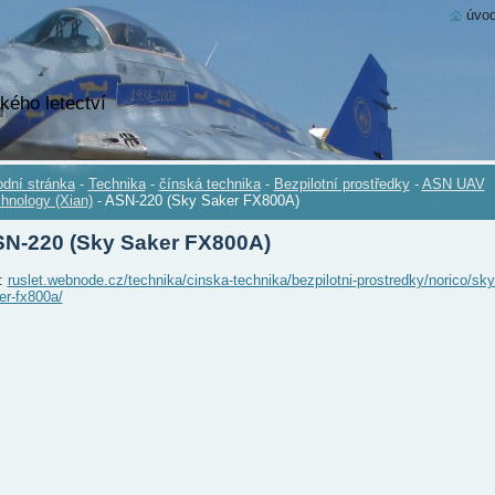
úvod
kého letectví
dní stránka
-
Technika
-
čínská technika
-
Bezpilotní prostředky
-
ASN UAV
hnology (Xian)
-
ASN-220 (Sky Saker FX800A)
N-220 (Sky Saker FX800A)
.:
ruslet.webnode.cz/technika/cinska-technika/bezpilotni-prostredky/norico/sky
er-fx800a/