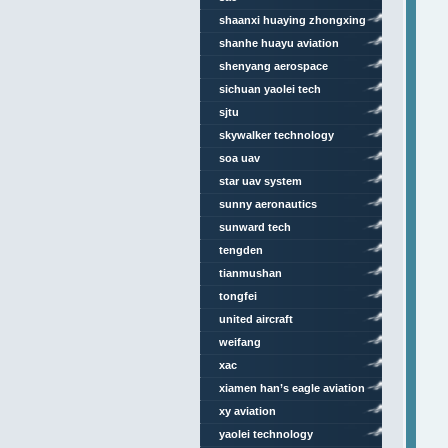
shaanxi huaying zhongxing
aviation technology
shanhe huayu aviation
shenyang aerospace
university
sichuan yaolei tech
sjtu
skywalker technology
soa uav
star uav system
sunny aeronautics
sunward tech
tengden
tianmushan
tongfei
united aircraft
weifang
xac
xiamen han’s eagle aviation
technology
xy aviation
yaolei technology