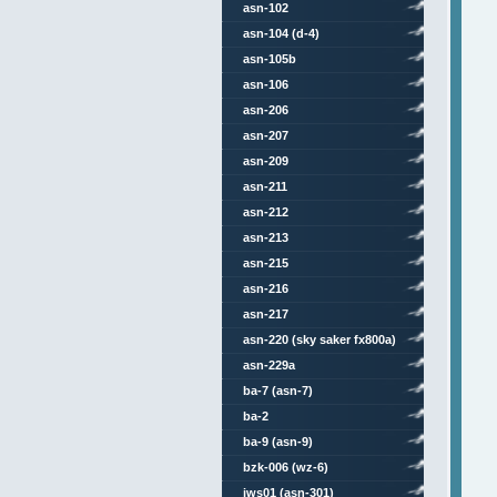
asn-102
asn-104 (d-4)
asn-105b
asn-106
asn-206
asn-207
asn-209
asn-211
asn-212
asn-213
asn-215
asn-216
asn-217
asn-220 (sky saker fx800a)
asn-229a
ba-7 (asn-7)
ba-2
ba-9 (asn-9)
bzk-006 (wz-6)
jws01 (asn-301)