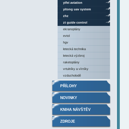
yifei aviation
yitong uav system
zhz
zt guide control
ekranoplány
evtol
hgv
letecká technika
letecká výzbroj
raketoplány
vrtulníky a vírníky
vzducholodě
PŘÍLOHY
NOVINKY
KNIHA NÁVŠTĚV
ZDROJE