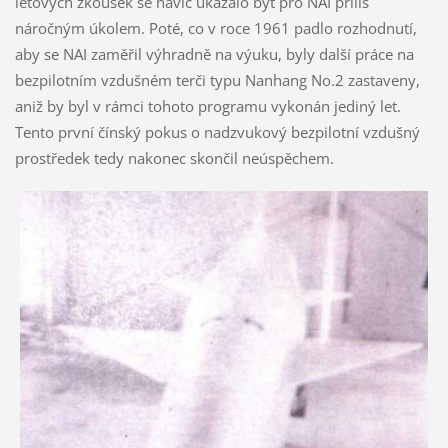
letových zkoušek se navíc ukázalo být pro NAI příliš
náročným úkolem. Poté, co v roce 1961 padlo rozhodnutí,
aby se NAI zaměřil výhradně na výuku, byly další práce na
bezpilotním vzdušném terči typu Nanhang No.2 zastaveny,
aniž by byl v rámci tohoto programu vykonán jediný let.
Tento první čínský pokus o nadzvukový bezpilotní vzdušný
prostředek tedy nakonec skončil neúspěchem.