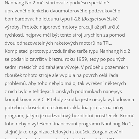
Nanhang No.2 měl startovat z podvěsu speciálně
upraveného lehkého dvoumotorového podzvukového
bombardovacího letounu typu Il-28 (
Beagle
) sovětské
výroby. Protože náporové motory pracují až při určité
rychlosti, nejprve měl být tento stroj urychlen za pomoci
dvou odhazovatelných raketových motorů na TPL.
Kompletaci prototypu vzdušného terče typu Nanhang No.2
se podařilo završit v březnu roku 1959, tedy po pouhých
sedmi měsících od zahájení vývoje. V průběhu pozemních
zkoušek tohoto stroje ale vyplula na povrch celá řada
problémů. Aby toho nebylo málo, tak vyřešení některých
z nich bylo v tehdejších čínských podmínkách nanejvýš
komplikované. V ČLR tehdy zkrátka ještě nebyla vybudovaná
potřebná zkušební a testovací základna pro tak náročný
program, jakým je nadzvukový bezpilotní prostředek. Kromě
toho nebylo vyřešeno financování programu Nanhang No.2,
stejně jako organizace letových zkoušek. Zorganizování