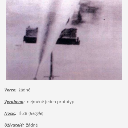
Verze
:
žádné
Vyrobeno
:
nejméně jeden prototyp
Nosič
:
Il-28 (
Beagle
)
Uživatelé
:
žádné