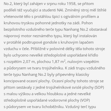
No.2, který byl zahájen v srpnu roku 1958, se přitom
podíleli též vyučující a studenti NAI. Zmíněný stroj měl štíhlé
vřetenovité tělo s protáhlou špicí s ogiválním profilem a
kruhovou tryskou pohonné jednotky na zádi. Pohon
bezpilotního vzdušného terče typu Nanhang No.2 obstarával
náporový motor neznámého typu, který byl instalován
v protáhlé podtrupové gondole s kruhovým lapačem
vzduchu v čele. Přibližně v polovině délky těla tohoto stroje
bylo uchyceno nevelké středoplošně uspořádané křídlo
2
s rozpětím 2,07 m, plochou 1,87 m
, nulovým vzepětím
a půdorysem ve tvaru trojúhelníku. K zádi trupu vzdušného
terče typu Nanhang No.2 byly připevněny klasicky
koncipované ocasní plochy. Ocasní plochy tohoto stroje se
přitom sestávaly z jedné trojúhelníkové svislé plochy (SOP)
s malou výškou a velkou hloubkou a jedné nevelké
středoplošně uspořádané vodorovné plochy (VOP)
s půdorysem ve tvaru lichoběžníku. Vzdušný terč typu