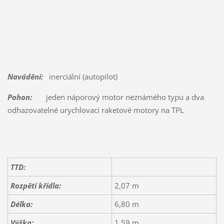
Navádění:
inerciální (autopilot)
Pohon:
jeden náporový motor neznámého typu a dva
odhazovatelné urychlovací raketové motory na TPL
TTD:
Rozpětí křídla:
2,07 m
Délka:
6,80 m
Výška:
1,59 m