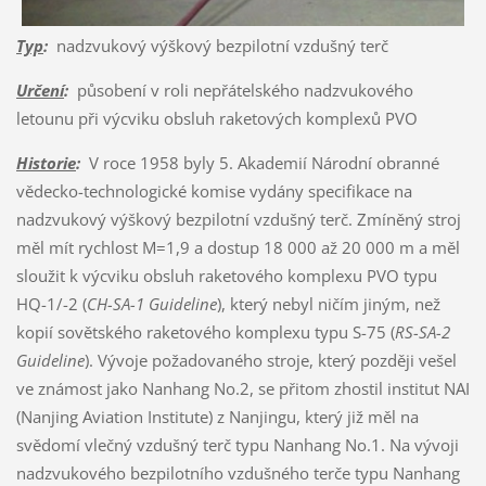
Typ
:
nadzvukový výškový bezpilotní vzdušný terč
Určení
:
působení v roli nepřátelského nadzvukového
letounu při výcviku obsluh raketových komplexů PVO
Historie
:
V roce 1958 byly 5. Akademií Národní obranné
vědecko-technologické komise vydány specifikace na
nadzvukový výškový bezpilotní vzdušný terč. Zmíněný stroj
měl mít rychlost M=1,9 a dostup 18 000 až 20 000 m a měl
sloužit k výcviku obsluh raketového komplexu PVO typu
HQ-1/-2 (
CH-SA-1 Guideline
), který nebyl ničím jiným, než
kopií sovětského raketového komplexu typu S-75 (
RS-SA-2
Guideline
). Vývoje požadovaného stroje, který později vešel
ve známost jako Nanhang No.2, se přitom zhostil institut NAI
(Nanjing Aviation Institute) z Nanjingu, který již měl na
svědomí vlečný vzdušný terč typu Nanhang No.1. Na vývoji
nadzvukového bezpilotního vzdušného terče typu Nanhang