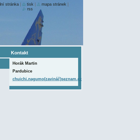
ní stránka
|
tisk
|
mapa stránek
|
rss
Kontakt
Horák Martin
Pardubice
chuichi.nagumo(zavináč)seznam.cz