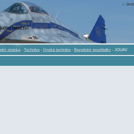
úvod
kého letectví
dní stránka
-
Technika
-
čínská technika
-
Bezpilotní prostředky
-
JOUAV