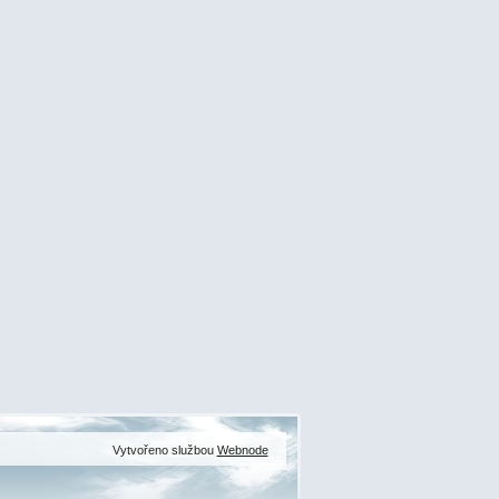
Vytvořeno službou
Webnode