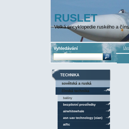
RUSLET
Velká encyklopedie ruského a číns
Vyhledávání
Úvo
TECHNIKA
sovětská a ruská
technika
čínská technika
balóny
bezpilotní prostředky
airwhitewhale
asn uav technology (xian)
atftc