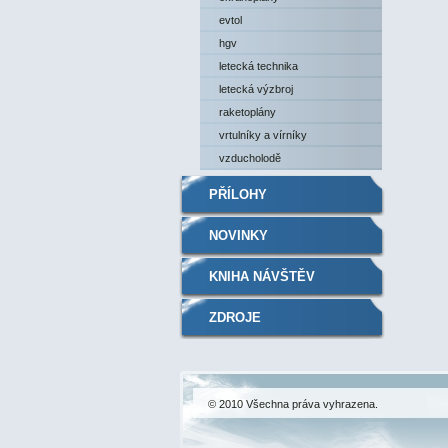
evtol
hgv
letecká technika
letecká výzbroj
raketoplány
vrtulníky a vírníky
vzducholodě
PŘÍLOHY
NOVINKY
KNIHA NÁVŠTĚV
ZDROJE
© 2010 Všechna práva vyhrazena.