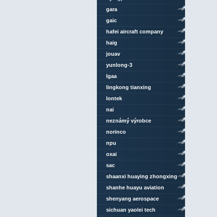
gara
gaic
hafei aircraft company
haig
jouav
yunlong-3
lgaa
lingkong tianxing
technology
lontek
nai
neznámý výrobce
norinco
npu
oxai
sac
shaanxi huaying zhongxing
aviation technology
shanhe huayu aviation
shenyang aerospace
university
sichuan yaolei tech