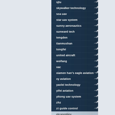
sjtu
skywalker technology
soa uav
star uav system
sunny aeronautics
sunward tech
tengden
tianmushan
tongfei
united aircraft
weifang
xac
xiamen han’s eagle aviation
technology
xy aviation
yaolei technology
yifei aviation
yitong uav system
zhz
zt guide control
ekranoplány