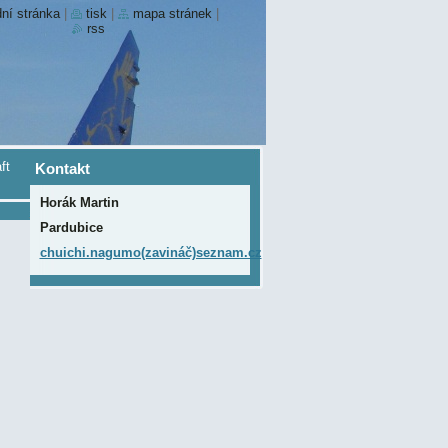
ní stránka
|
tisk
|
mapa stránek
|
rss
ft
Kontakt
Horák Martin
Pardubice
chuichi.nagumo(zavináč)seznam.cz