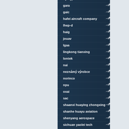
gara
gaic
hafei aircraft company
lhep-d
haig
jouav
lgaa
lingkong tianxing
technology
lontek
nai
neznámý výrobce
norinco
npu
oxai
sac
shaanxi huaying zhongxing
aviation technology
shanhe huayu aviation
shenyang aerospace
university
sichuan yaolei tech