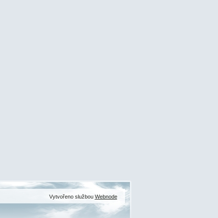
Vytvořeno službou
Webnode