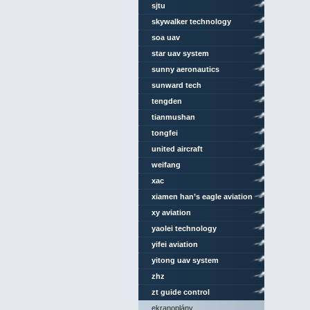
sjtu
skywalker technology
soa uav
star uav system
sunny aeronautics
sunward tech
tengden
tianmushan
tongfei
united aircraft
weifang
xac
xiamen han’s eagle aviation
technology
xy aviation
yaolei technology
yifei aviation
yitong uav system
zhz
zt guide control
ekranoplány