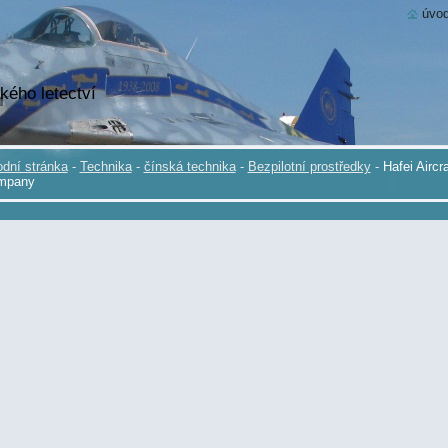
úvod
kého letectví
dní stránka
-
Technika
-
čínská technika
-
Bezpilotní prostředky
-
Hafei Aircra
mpany