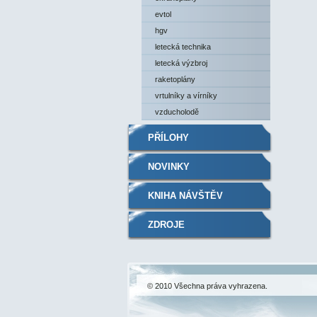
evtol
hgv
letecká technika
letecká výzbroj
raketoplány
vrtulníky a vírníky
vzducholodě
PŘÍLOHY
NOVINKY
KNIHA NÁVŠTĚV
ZDROJE
© 2010 Všechna práva vyhrazena.