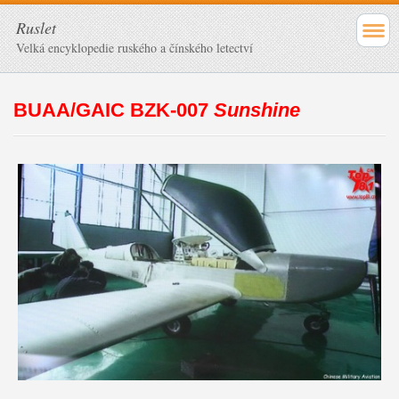
Ruslet
Velká encyklopedie ruského a čínského letectví
BUAA/GAIC BZK-007
Sunshine