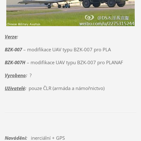
Verze
:
BZK-007
– modifikace UAV typu BZK-007 pro PLA
BZK-007H
– modifikace UAV typu BZK-007 pro PLANAF
Vyrobeno
:
?
Uživatelé
:
pouze ČLR (armáda a námořnictvo)
Navádění:
inerciální + GPS