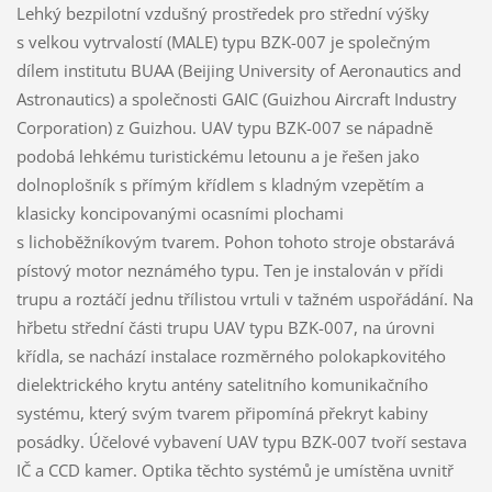
Lehký bezpilotní vzdušný prostředek pro střední výšky
s velkou vytrvalostí (MALE) typu BZK-007 je společným
dílem institutu BUAA (Beijing University of Aeronautics and
Astronautics) a společnosti GAIC (Guizhou Aircraft Industry
Corporation) z Guizhou. UAV typu BZK-007 se nápadně
podobá lehkému turistickému letounu a je řešen jako
dolnoplošník s přímým křídlem s kladným vzepětím a
klasicky koncipovanými ocasními plochami
s lichoběžníkovým tvarem. Pohon tohoto stroje obstarává
pístový motor neznámého typu. Ten je instalován v přídi
trupu a roztáčí jednu třílistou vrtuli v tažném uspořádání. Na
hřbetu střední části trupu UAV typu BZK-007, na úrovni
křídla, se nachází instalace rozměrného polokapkovitého
dielektrického krytu antény satelitního komunikačního
systému, který svým tvarem připomíná překryt kabiny
posádky. Účelové vybavení UAV typu BZK-007 tvoří sestava
IČ a CCD kamer. Optika těchto systémů je umístěna uvnitř