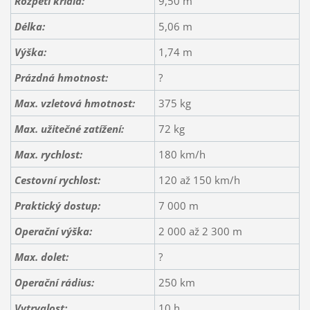
Rozpětí křídla:
9,50 m
Délka:
5,06 m
Výška:
1,74 m
Prázdná hmotnost:
?
Max. vzletová hmotnost:
375 kg
Max. užitečné zatížení:
72 kg
Max. rychlost:
180 km/h
Cestovní rychlost:
120 až 150 km/h
Praktický dostup:
7 000 m
Operační výška:
2 000 až 2 300 m
Max. dolet:
?
Operační rádius:
250 km
Vytrvalost:
10 h