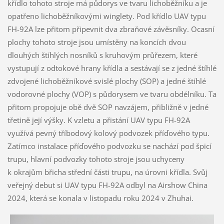
křídlo tohoto stroje má půdorys ve tvaru lichoběžníku a je
opatřeno lichoběžníkovými winglety. Pod křídlo UAV typu
FH-92A lze přitom připevnit dva zbraňové závěsníky. Ocasní
plochy tohoto stroje jsou umístěny na koncích dvou
dlouhých štíhlých nosníků s kruhovým průřezem, které
vystupují z odtokové hrany křídla a sestávají se z jedné štíhlé
zdvojené lichoběžníkové svislé plochy (SOP) a jedné štíhlé
vodorovné plochy (VOP) s půdorysem ve tvaru obdélníku. Ta
přitom propojuje obě dvě SOP navzájem, přibližně v jedné
třetině její výšky. K vzletu a přistání UAV typu FH-92A
využívá pevný tříbodový kolový podvozek příďového typu.
Zatímco instalace příďového podvozku se nachází pod špicí
trupu, hlavní podvozky tohoto stroje jsou uchyceny
k okrajům břicha střední části trupu, na úrovni křídla. Svůj
veřejný debut si UAV typu FH-92A odbyl na Airshow China
2024, která se konala v listopadu roku 2024 v Zhuhai.