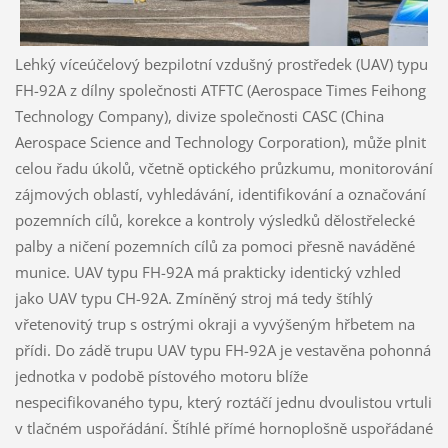
Lehký víceúčelový bezpilotní vzdušný prostředek (UAV) typu
FH-92A z dílny společnosti ATFTC (Aerospace Times Feihong
Technology Company), divize společnosti CASC (China
Aerospace Science and Technology Corporation), může plnit
celou řadu úkolů, včetně optického průzkumu, monitorování
zájmových oblastí, vyhledávání, identifikování a označování
pozemních cílů, korekce a kontroly výsledků dělostřelecké
palby a ničení pozemních cílů za pomoci přesně naváděné
munice. UAV typu FH-92A má prakticky identický vzhled
jako UAV typu CH-92A. Zmíněný stroj má tedy štíhlý
vřetenovitý trup s ostrými okraji a vyvýšeným hřbetem na
přídi. Do zádě trupu UAV typu FH-92A je vestavěna pohonná
jednotka v podobě pístového motoru blíže
nespecifikovaného typu, který roztáčí jednu dvoulistou vrtuli
v tlačném uspořádání. Štíhlé přímé hornoplošně uspořádané