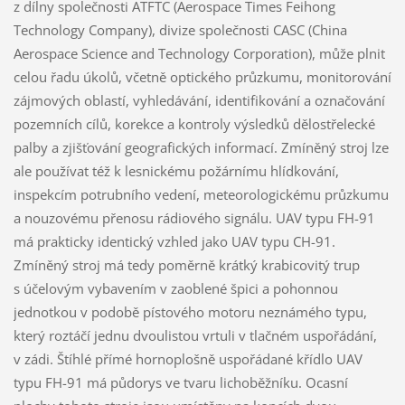
z dílny společnosti ATFTC (Aerospace Times Feihong
Technology Company), divize společnosti CASC (China
Aerospace Science and Technology Corporation), může plnit
celou řadu úkolů, včetně optického průzkumu, monitorování
zájmových oblastí, vyhledávání, identifikování a označování
pozemních cílů, korekce a kontroly výsledků dělostřelecké
palby a zjišťování geografických informací. Zmíněný stroj lze
ale používat též k lesnickému požárnímu hlídkování,
inspekcím potrubního vedení, meteorologickému průzkumu
a nouzovému přenosu rádiového signálu. UAV typu FH-91
má prakticky identický vzhled jako UAV typu CH-91.
Zmíněný stroj má tedy poměrně krátký krabicovitý trup
s účelovým vybavením v zaoblené špici a pohonnou
jednotkou v podobě pístového motoru neznámého typu,
který roztáčí jednu dvoulistou vrtuli v tlačném uspořádání,
v zádi. Štíhlé přímé hornoplošně uspořádané křídlo UAV
typu FH-91 má půdorys ve tvaru lichoběžníku. Ocasní