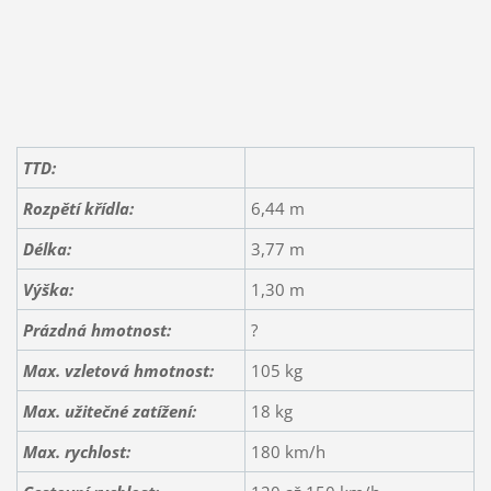
TTD:
Rozpětí křídla:
6,44 m
Délka:
3,77 m
Výška:
1,30 m
Prázdná hmotnost:
?
Max. vzletová hmotnost:
105 kg
Max. užitečné zatížení:
18 kg
Max. rychlost:
180 km/h