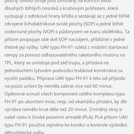
plochy tohoto stroje jsou umístěny na koncích dvou
dlouhých štíhlých nosníků s kruhovým průřezem, které
vystupují z odtokové hrany křídla a sestávají se z jedné štíhlé
zdvojené lichoběžníkové svislé plochy (SOP) a jedné štíhlé
vodorovné plochy (VOP) s půdorysem ve tvaru obdélníku. Ta
přitom propojuje obě dvě SOP navzájem, přibližně v jedné
třetině její výšky. UAV typu FH-91 vzlétá z mobilní startovací
rampy za pomoci odhazovatelného raketového motoru na
TPL, který se umisťuje pod záď trupu, a přistává na
jednoduchém lyžovém podvozku trubkové konstrukce za
využití padáku. Příprava UAV typu FH-91 k letu od příjezdu
na pozici určení by neměla zabrat více než 60 minut.
Opětovné svinutí všech komponent celého komplexu typu
FH-91 po ukončení mise, resp. od okamžiku přistání, by dle
výrobce nemělo trvat déle než 20 minut. Zmíněný stroj si
našel cestu k čínské pozemní armádě (PLA). PLA přitom UAV
typu FH-91 používá zejména ke korekci a kontrole výsledků
dělostřelecké palby.