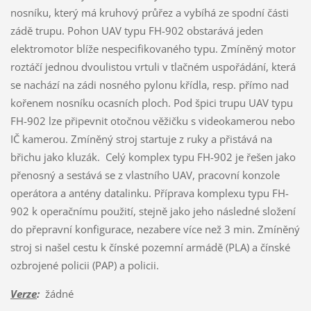
nosníku, který má kruhový průřez a vybíhá ze spodní části
zádě trupu. Pohon UAV typu FH-902 obstarává jeden
elektromotor blíže nespecifikovaného typu. Zmíněný motor
roztáčí jednou dvoulistou vrtuli v tlačném uspořádání, která
se nachází na zádi nosného pylonu křídla, resp. přímo nad
kořenem nosníku ocasních ploch. Pod špici trupu UAV typu
FH-902 lze připevnit otočnou věžičku s videokamerou nebo
IČ kamerou. Zmíněný stroj startuje z ruky a přistává na
břichu jako kluzák. Celý komplex typu FH-902 je řešen jako
přenosný a sestává se z vlastního UAV, pracovní konzole
operátora a antény datalinku. Příprava komplexu typu FH-
902 k operačnímu použití, stejně jako jeho následné složení
do přepravní konfigurace, nezabere více než 3 min. Zmíněný
stroj si našel cestu k čínské pozemní armádě (PLA) a čínské
ozbrojené policii (PAP) a policii.
Verze
:
žádné