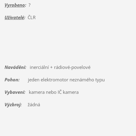
Vyrobeno
:
?
Uživatelé
:
ČLR
Navádění:
inerciální + rádiové-povelové
Pohon:
jeden elektromotor neznámého typu
Vybavení:
kamera nebo IČ kamera
Výzbroj:
žádná