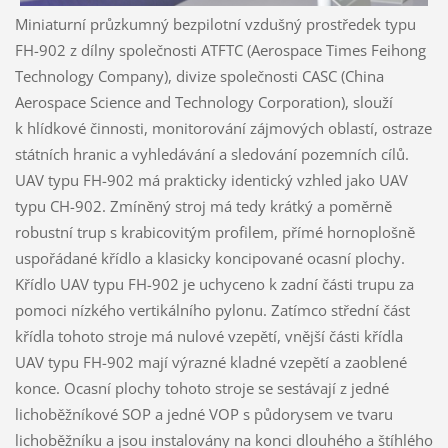
Miniaturní průzkumný bezpilotní vzdušný prostředek typu
FH-902 z dílny společnosti ATFTC (Aerospace Times Feihong
Technology Company), divize společnosti CASC (China
Aerospace Science and Technology Corporation), slouží
k hlídkové činnosti, monitorování zájmových oblastí, ostraze
státních hranic a vyhledávání a sledování pozemních cílů.
UAV typu FH-902 má prakticky identický vzhled jako UAV
typu CH-902. Zmíněný stroj má tedy krátký a poměrně
robustní trup s krabicovitým profilem, přímé hornoplošně
uspořádané křídlo a klasicky koncipované ocasní plochy.
Křídlo UAV typu FH-902 je uchyceno k zadní části trupu za
pomoci nízkého vertikálního pylonu. Zatímco střední část
křídla tohoto stroje má nulové vzepětí, vnější části křídla
UAV typu FH-902 mají výrazné kladné vzepětí a zaoblené
konce. Ocasní plochy tohoto stroje se sestávají z jedné
lichoběžníkové SOP a jedné VOP s půdorysem ve tvaru
lichoběžníku a jsou instalovány na konci dlouhého a štíhlého