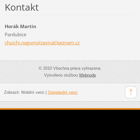
Kontakt
Horák Martin
Pardubice
chuichi.nagumo(zavináč)seznam.cz
© 2010 Všechna práva vyhrazena.
Vytvořeno službou
Webnode
Zobrazit:
Mobilní verzi
|
Standardní verzi