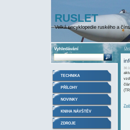
RUSLET
Velká encyklopedie ruského a číns
Vyhledávání
Úvo
in
30.1
akt
TECHNIKA
vzd
člá
PŘÍLOHY
(TR
NOVINKY
Zpě
KNIHA NÁVŠTĚV
ZDROJE