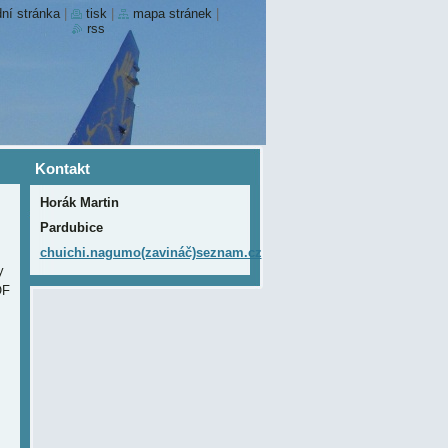
ní stránka
|
tisk
|
mapa stránek
|
rss
Kontakt
Horák Martin
Pardubice
chuichi.nagumo(zavináč)seznam.cz
y
OF