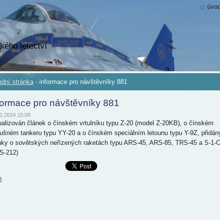
úvod
kého letectví
dní stránka
-
informace pro návštěvníky 881
formace pro návštěvníky 881
0.2024 15:08
ualizován článek o čínském vrtulníku typu Z-20 (model Z-20KB), o čínském
ušném tankeru typu YY-20 a o čínském speciálním letounu typu Y-9Z, přidán
nky o sovětských neřízených raketách typu ARS-45, ARS-85, TRS-45 a S-1-
S-212)
t