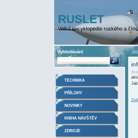
RUSLET
Velká encyklopedie ruského a číns
Vyhledávání
Úvo
in
30.0
akt
TECHNIKA
Jak
PŘÍLOHY
Zpě
NOVINKY
KNIHA NÁVŠTĚV
ZDROJE