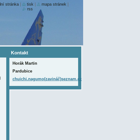
ní stránka
|
tisk
|
mapa stránek
|
rss
Kontakt
Horák Martin
Pardubice
l
chuichi.nagumo(zavináč)seznam.cz