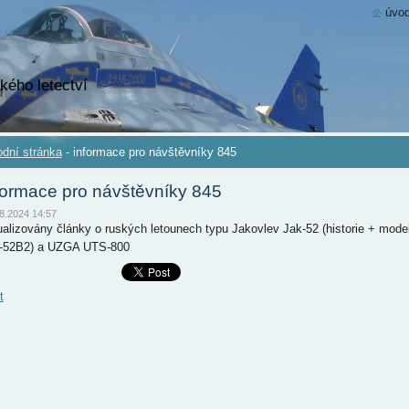
úvod
kého letectví
dní stránka
-
informace pro návštěvníky 845
formace pro návštěvníky 845
8.2024 14:57
ualizovány články o ruských letounech typu Jakovlev Jak-52 (historie + mode
-52B2) a UZGA UTS-800
t