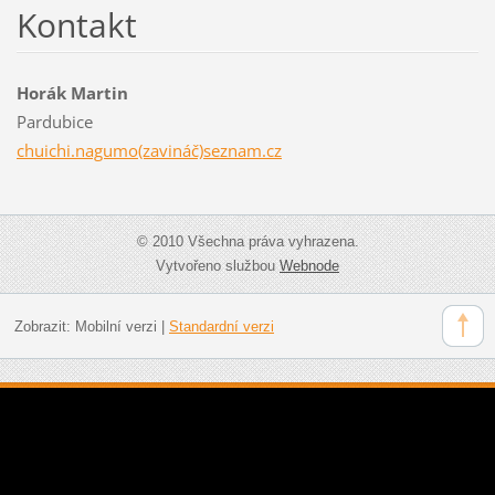
Kontakt
Horák Martin
Pardubice
chuichi.nagumo(zavináč)seznam.cz
© 2010 Všechna práva vyhrazena.
Vytvořeno službou
Webnode
Zobrazit:
Mobilní verzi
|
Standardní verzi