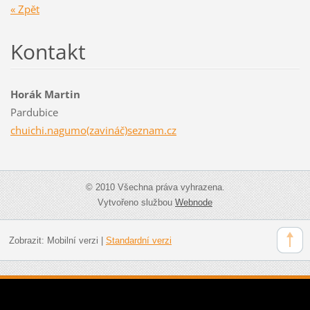
« Zpět
Kontakt
Horák Martin
Pardubice
chuichi.nagumo(zavináč)seznam.cz
© 2010 Všechna práva vyhrazena.
Vytvořeno službou
Webnode
Zobrazit:
Mobilní verzi
|
Standardní verzi