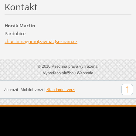
Kontakt
Horák Martin
Pardubice
chuichi.nagumo(zavináč)seznam.cz
© 2010 Všechna práva vyhrazena.
Vytvořeno službou
Webnode
Zobrazit:
Mobilní verzi
|
Standardní verzi