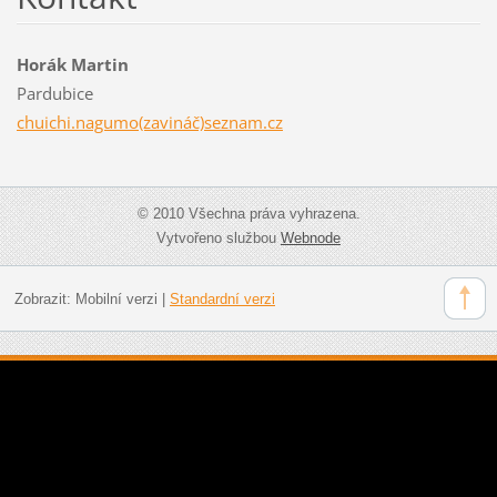
Horák Martin
Pardubice
chuichi.nagumo(zavináč)seznam.cz
© 2010 Všechna práva vyhrazena.
Vytvořeno službou
Webnode
Zobrazit:
Mobilní verzi
|
Standardní verzi