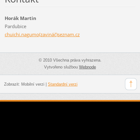
Horák Martin
Pardubice
chuichi.nagumo(zavináč)seznam.cz
© 2010 Všechna práva vyhrazena.
Vytvořeno službou
Webnode
Zobrazit:
Mobilní verzi
|
Standardní verzi