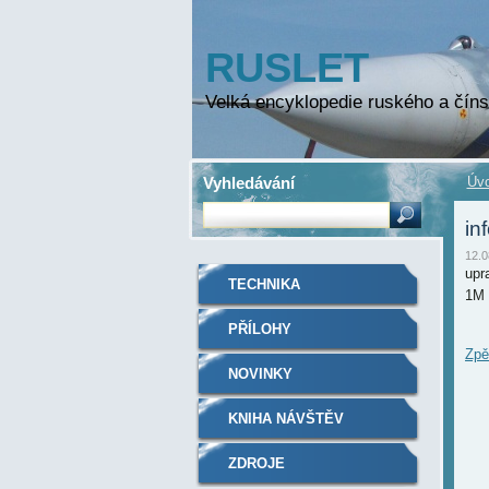
RUSLET
Velká encyklopedie ruského a číns
Vyhledávání
Úvo
in
12.0
upr
TECHNIKA
1M
PŘÍLOHY
Zpě
NOVINKY
KNIHA NÁVŠTĚV
ZDROJE