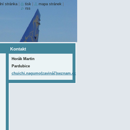
ní stránka
|
tisk
|
mapa stránek
|
rss
Kontakt
Horák Martin
Pardubice
chuichi.nagumo(zavináč)seznam.cz