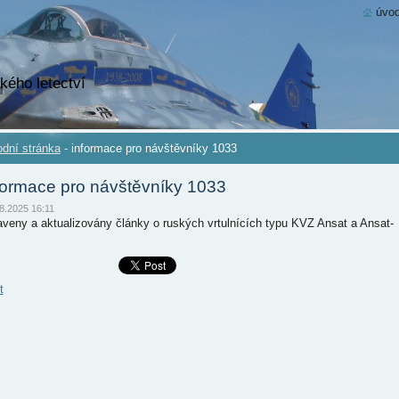
úvod
kého letectví
dní stránka
-
informace pro návštěvníky 1033
formace pro návštěvníky 1033
8.2025 16:11
aveny a aktualizovány články o ruských vrtulnících typu KVZ Ansat a Ansat-
t