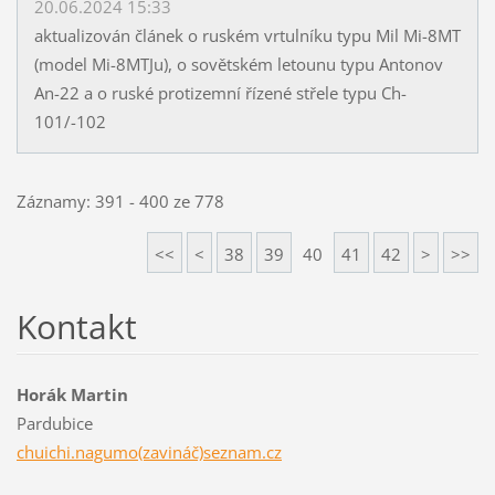
20.06.2024 15:33
aktualizován článek o ruském vrtulníku typu Mil Mi-8MT
(model Mi-8MTJu), o sovětském letounu typu Antonov
An-22 a o ruské protizemní řízené střele typu Ch-
101/-102
Záznamy: 391 - 400 ze 778
<<
<
38
39
40
41
42
>
>>
Kontakt
Horák Martin
Pardubice
chuichi.nagumo(zavináč)seznam.cz